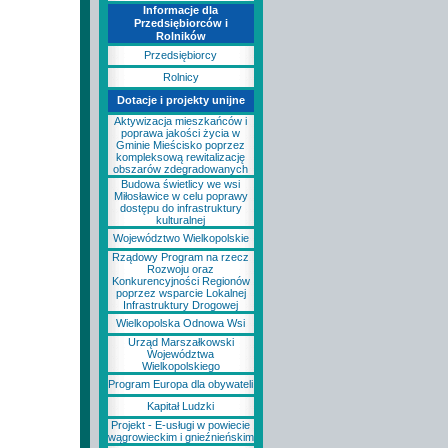
Informacje dla
Przedsiębiorców i
Rolników
Przedsiębiorcy
Rolnicy
Dotacje i projekty unijne
Aktywizacja mieszkańców i
poprawa jakości życia w
Gminie Mieścisko poprzez
kompleksową rewitalizację
obszarów zdegradowanych
Budowa świetlicy we wsi
Miłosławice w celu poprawy
dostępu do infrastruktury
kulturalnej
Województwo Wielkopolskie
Rządowy Program na rzecz
Rozwoju oraz
Konkurencyjności Regionów
poprzez wsparcie Lokalnej
Infrastruktury Drogowej
Wielkopolska Odnowa Wsi
Urząd Marszałkowski
Województwa
Wielkopolskiego
Program Europa dla obywateli
Kapitał Ludzki
Projekt - E-usługi w powiecie
wągrowieckim i gnieźnieńskim