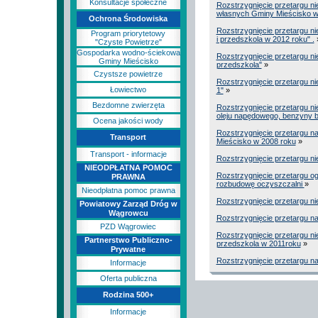
Konsultacje społeczne
Rozstrzygnięcie przetargu n
własnych Gminy Mieścisko w
Ochrona Środowiska
Rozstrzygnięcie przetargu ni
Program priorytetowy
i przedszkola w 2012 roku" .
"Czyste Powietrze"
Gospodarka wodno-ściekowa
Rozstrzygnięcie przetargu ni
Gminy Mieścisko
przedszkola"
»
Czystsze powietrze
Rozstrzygnięcie przetargu ni
Łowiectwo
1"
»
Bezdomne zwierzęta
Rozstrzygnięcie przetargu ni
oleju napędowego, benzyny b
Ocena jakości wody
Rozstrzygnięcie przetargu n
Transport
Mieścisko w 2008 roku
»
Transport - informacje
Rozstrzygnięcie przetargu ni
NIEODPŁATNA POMOC
Rozstrzygnięcie przetargu o
PRAWNA
rozbudowę oczyszczalni
»
Nieodpłatna pomoc prawna
Rozstrzygnięcie przetargu n
Powiatowy Zarząd Dróg w
Wągrowcu
Rozstrzygnięcie przetargu na
PZD Wągrowiec
Rozstrzygnięcie przetargu ni
Partnerstwo Publiczno-
przedszkola w 2011roku
»
Prywatne
Rozstrzygnięcie przetargu na
Informacje
Oferta publiczna
Rodzina 500+
Informacje