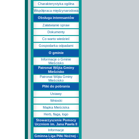
Charakterystyka ogólna
Współpraca międzynarodowa
Obsługa interesantów
Załatwianie spraw
Dokumenty
Co warto wiedzieć
Gospodarka odpadami
O gminie
Informacje o Gminie
Mieścisko
Patronat Wójta Gminy
Mieścisko
Patronat Wójta Gminy
Mieścisko
Pliki do pobrania
Ustawy
Wnioski
Mapka Mieściska
Herb, flaga, logo
Stowarzyszenie Pomocy
Uczniom im. Jana Pawła II
Informacje
Gminna Liga Piłki Nożnej -