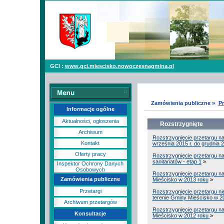
GCI :
www.gci.miescisko.nowoczesnagmina.pl
Zamówienia publiczne »
Pr
Informacje ogólne
Aktualności, ogłoszenia
Rozstrzygnięte
Archiwum
Rozstrzygnięcie przetargu na
Kontakt
września 2015 r. do grudnia 2
Oferty pracy
Rozstrzygnięcie przetargu na
sanitariatów - etap 1
»
Inspektor Ochrony Danych
Osobowych
Rozstrzygnięcie przetargu 
Zamówienia publiczne
Mieścisko w 2013 roku
»
Przetargi
Rozstrzygnięcie przetargu ni
terenie Gminy Mieścisko w 2
Archiwum przetargów
Rozstrzygnięcie przetargu na
Konsultacje
Mieścisko w 2012 roku
»