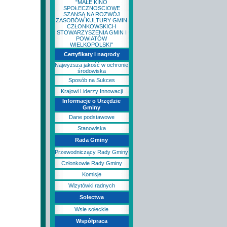
"MAŁE KINO
SPOŁECZNOSCIOWE
SZANSĄ NA ROZWÓJ
ZASOBÓW KULTURY GMIN
CZŁONKOWSKICH
STOWARZYSZENIA GMIN I
POWIATÓW
WIELKOPOLSKI"
Certyfikaty i nagrody
Najwyższa jakość w ochronie
środowiska
Sposób na Sukces
Krajowi Liderzy Innowacji
Informacje o Urzędzie
Gminy
Dane podstawowe
Stanowiska
Rada Gminy
Przewodniczący Rady Gminy
Członkowie Rady Gminy
Komisje
Wizytówki radnych
Sołectwa
Wsie sołeckie
Współpraca