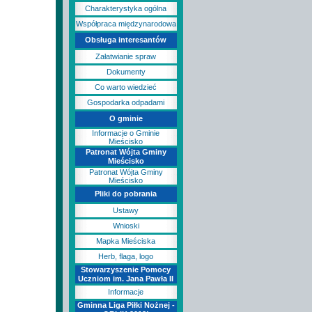
Charakterystyka ogólna
Współpraca międzynarodowa
Obsługa interesantów
Załatwianie spraw
Dokumenty
Co warto wiedzieć
Gospodarka odpadami
O gminie
Informacje o Gminie
Mieścisko
Patronat Wójta Gminy
Mieścisko
Patronat Wójta Gminy
Mieścisko
Pliki do pobrania
Ustawy
Wnioski
Mapka Mieściska
Herb, flaga, logo
Stowarzyszenie Pomocy
Uczniom im. Jana Pawła II
Informacje
Gminna Liga Piłki Nożnej -