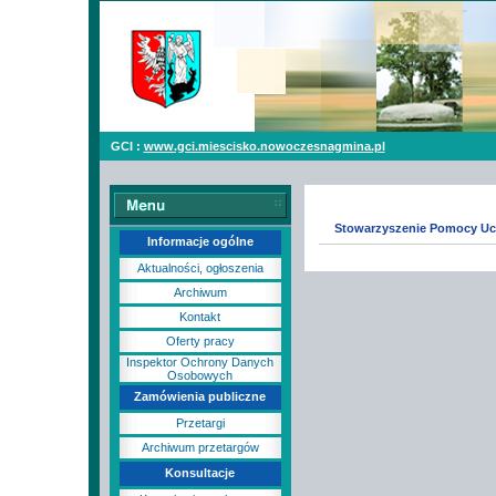
GCI :
www.gci.miescisko.nowoczesnagmina.pl
Stowarzyszenie Pomocy Ucz
Informacje ogólne
Aktualności, ogłoszenia
Archiwum
Kontakt
Oferty pracy
Inspektor Ochrony Danych
Osobowych
Zamówienia publiczne
Przetargi
Archiwum przetargów
Konsultacje