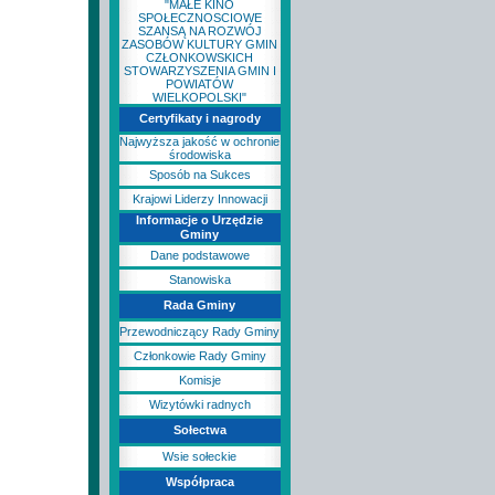
"MAŁE KINO
SPOŁECZNOSCIOWE
SZANSĄ NA ROZWÓJ
ZASOBÓW KULTURY GMIN
CZŁONKOWSKICH
STOWARZYSZENIA GMIN I
POWIATÓW
WIELKOPOLSKI"
Certyfikaty i nagrody
Najwyższa jakość w ochronie
środowiska
Sposób na Sukces
Krajowi Liderzy Innowacji
Informacje o Urzędzie
Gminy
Dane podstawowe
Stanowiska
Rada Gminy
Przewodniczący Rady Gminy
Członkowie Rady Gminy
Komisje
Wizytówki radnych
Sołectwa
Wsie sołeckie
Współpraca