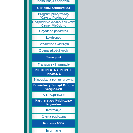
Konsultacje społeczne
Ochrona Środowiska
Program priorytetowy
"Czyste Powietrze"
Gospodarka wodno-ściekowa
Gminy Mieścisko
Czystsze powietrze
Łowiectwo
Bezdomne zwierzęta
Ocena jakości wody
Transport
Transport - informacje
NIEODPŁATNA POMOC
PRAWNA
Nieodpłatna pomoc prawna
Powiatowy Zarząd Dróg w
Wągrowcu
PZD Wągrowiec
Partnerstwo Publiczno-
Prywatne
Informacje
Oferta publiczna
Rodzina 500+
Informacje