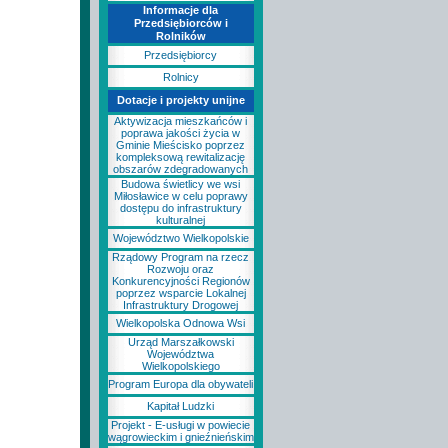
Informacje dla
Przedsiębiorców i
Rolników
Przedsiębiorcy
Rolnicy
Dotacje i projekty unijne
Aktywizacja mieszkańców i
poprawa jakości życia w
Gminie Mieścisko poprzez
kompleksową rewitalizację
obszarów zdegradowanych
Budowa świetlicy we wsi
Miłosławice w celu poprawy
dostępu do infrastruktury
kulturalnej
Województwo Wielkopolskie
Rządowy Program na rzecz
Rozwoju oraz
Konkurencyjności Regionów
poprzez wsparcie Lokalnej
Infrastruktury Drogowej
Wielkopolska Odnowa Wsi
Urząd Marszałkowski
Województwa
Wielkopolskiego
Program Europa dla obywateli
Kapitał Ludzki
Projekt - E-usługi w powiecie
wągrowieckim i gnieźnieńskim