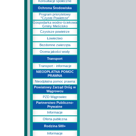
Konsultacje społeczne
Ochrona Środowiska
Program priorytetowy
"Czyste Powietrze"
Gospodarka wodno-ściekowa
Gminy Mieścisko
Czystsze powietrze
Łowiectwo
Bezdomne zwierzęta
Ocena jakości wody
Transport
Transport - informacje
NIEODPŁATNA POMOC
PRAWNA
Nieodpłatna pomoc prawna
Powiatowy Zarząd Dróg w
Wągrowcu
PZD Wągrowiec
Partnerstwo Publiczno-
Prywatne
Informacje
Oferta publiczna
Rodzina 500+
Informacje