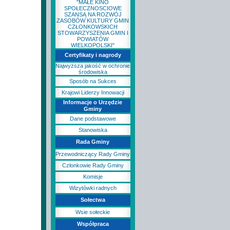
"MAŁE KINO
SPOŁECZNOSCIOWE
SZANSĄ NA ROZWÓJ
ZASOBÓW KULTURY GMIN
CZŁONKOWSKICH
STOWARZYSZENIA GMIN I
POWIATÓW
WIELKOPOLSKI"
Certyfikaty i nagrody
Najwyższa jakość w ochronie
środowiska
Sposób na Sukces
Krajowi Liderzy Innowacji
Informacje o Urzędzie
Gminy
Dane podstawowe
Stanowiska
Rada Gminy
Przewodniczący Rady Gminy
Członkowie Rady Gminy
Komisje
Wizytówki radnych
Sołectwa
Wsie sołeckie
Współpraca