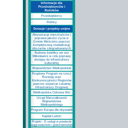
Informacje dla
Przedsiębiorców i
Rolników
Przedsiębiorcy
Rolnicy
Dotacje i projekty unijne
Aktywizacja mieszkańców i
poprawa jakości życia w
Gminie Mieścisko poprzez
kompleksową rewitalizację
obszarów zdegradowanych
Budowa świetlicy we wsi
Miłosławice w celu poprawy
dostępu do infrastruktury
kulturalnej
Województwo Wielkopolskie
Rządowy Program na rzecz
Rozwoju oraz
Konkurencyjności Regionów
poprzez wsparcie Lokalnej
Infrastruktury Drogowej
Wielkopolska Odnowa Wsi
Urząd Marszałkowski
Województwa
Wielkopolskiego
Program Europa dla obywateli
Kapitał Ludzki
Projekt - E-usługi w powiecie
wągrowieckim i gnieźnieńskim