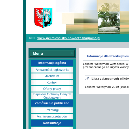
GCI :
www.gci.miescisko.nowoczesnagmina.pl
Informacje dla Przedsiębio
Informacje ogólne
Lekarze Weterynarii wyznaczeni w
przeznaczonego na użytek własny
Aktualności, ogłoszenia
Archiwum
Lista załączonych plikó
Kontakt
Lekarze Weterynarii 2019 (100.4
Oferty pracy
Inspektor Ochrony Danych
Osobowych
Zamówienia publiczne
Przetargi
Archiwum przetargów
Konsultacje