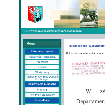
GCI :
www.gci.miescisko.nowoczesnagmina.pl
Informacje dla Przedsiębior
Informacje ogólne
Ogłoszenie - uprawa maku i konopi 
Aktualności, ogłoszenia
Archiwum
Kontakt
Oferty pracy
Inspektor Ochrony Danych
Osobowych
Zamówienia publiczne
Przetargi
Archiwum przetargów
Konsultacje