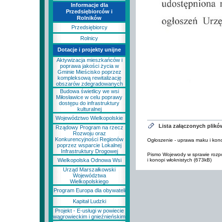
Informacje dla
Przedsiębiorców i
Rolników
Przedsiębiorcy
Rolnicy
Dotacje i projekty unijne
Aktywizacja mieszkańców i
poprawa jakości życia w
Gminie Mieścisko poprzez
kompleksową rewitalizację
obszarów zdegradowanych
Budowa świetlicy we wsi
Miłosławice w celu poprawy
dostępu do infrastruktury
kulturalnej
Województwo Wielkopolskie
Lista załączonych plikó
Rządowy Program na rzecz
Rozwoju oraz
Konkurencyjności Regionów
Ogłoszenie - uprawa maku i kono
poprzez wsparcie Lokalnej
Infrastruktury Drogowej
Pismo Wojewody w sprawie rozpo
Wielkopolska Odnowa Wsi
i konopi włoknistych (673kB)
Urząd Marszałkowski
Województwa
Wielkopolskiego
Program Europa dla obywateli
Kapitał Ludzki
Projekt - E-usługi w powiecie
wągrowieckim i gnieźnieńskim