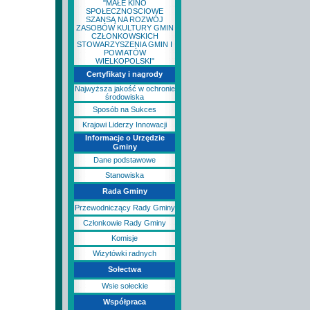
"MAŁE KINO
SPOŁECZNOSCIOWE
SZANSĄ NA ROZWÓJ
ZASOBÓW KULTURY GMIN
CZŁONKOWSKICH
STOWARZYSZENIA GMIN I
POWIATÓW
WIELKOPOLSKI"
Certyfikaty i nagrody
Najwyższa jakość w ochronie
środowiska
Sposób na Sukces
Krajowi Liderzy Innowacji
Informacje o Urzędzie
Gminy
Dane podstawowe
Stanowiska
Rada Gminy
Przewodniczący Rady Gminy
Członkowie Rady Gminy
Komisje
Wizytówki radnych
Sołectwa
Wsie sołeckie
Współpraca