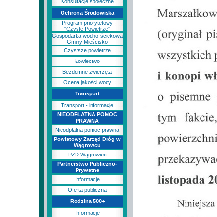
Konsultacje społeczne
Ochrona Środowiska
Program priorytetowy
"Czyste Powietrze"
Gospodarka wodno-ściekowa
Gminy Mieścisko
Czystsze powietrze
Łowiectwo
Bezdomne zwierzęta
Ocena jakości wody
Transport
Transport - informacje
NIEODPŁATNA POMOC
PRAWNA
Nieodpłatna pomoc prawna
Powiatowy Zarząd Dróg w
Wągrowcu
PZD Wągrowiec
Partnerstwo Publiczno-
Prywatne
Informacje
Oferta publiczna
Rodzina 500+
Informacje