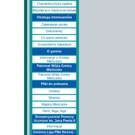
Charakterystyka ogólna
Współpraca międzynarodowa
Obsługa interesantów
Załatwianie spraw
Dokumenty
Co warto wiedzieć
Gospodarka odpadami
O gminie
Informacje o Gminie
Mieścisko
Patronat Wójta Gminy
Mieścisko
Patronat Wójta Gminy
Mieścisko
Pliki do pobrania
Ustawy
Wnioski
Mapka Mieściska
Herb, flaga, logo
Stowarzyszenie Pomocy
Uczniom im. Jana Pawła II
Informacje
Gminna Liga Piłki Nożnej -