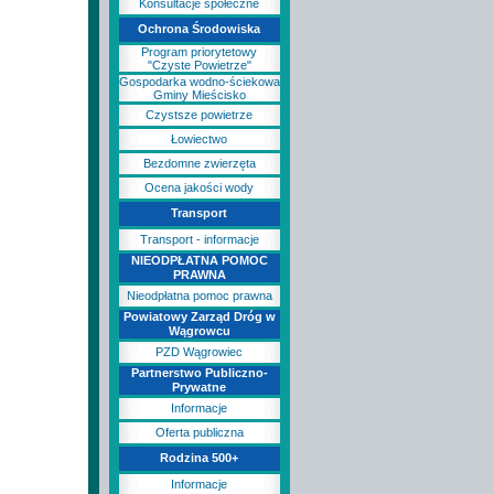
Konsultacje społeczne
Ochrona Środowiska
Program priorytetowy
"Czyste Powietrze"
Gospodarka wodno-ściekowa
Gminy Mieścisko
Czystsze powietrze
Łowiectwo
Bezdomne zwierzęta
Ocena jakości wody
Transport
Transport - informacje
NIEODPŁATNA POMOC
PRAWNA
Nieodpłatna pomoc prawna
Powiatowy Zarząd Dróg w
Wągrowcu
PZD Wągrowiec
Partnerstwo Publiczno-
Prywatne
Informacje
Oferta publiczna
Rodzina 500+
Informacje