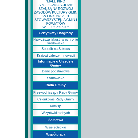
"MAŁE KINO
SPOŁECZNOSCIOWE
SZANSĄ NA ROZWÓJ
ZASOBÓW KULTURY GMIN
CZŁONKOWSKICH
STOWARZYSZENIA GMIN I
POWIATÓW
WIELKOPOLSKI"
Certyfikaty i nagrody
Najwyższa jakość w ochronie
środowiska
Sposób na Sukces
Krajowi Liderzy Innowacji
Informacje o Urzędzie
Gminy
Dane podstawowe
Stanowiska
Rada Gminy
Przewodniczący Rady Gminy
Członkowie Rady Gminy
Komisje
Wizytówki radnych
Sołectwa
Wsie sołeckie
Współpraca