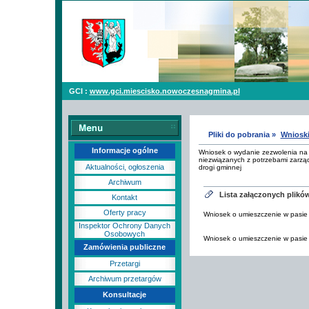
GCI :
www.gci.miescisko.nowoczesnagmina.pl
Pliki do pobrania »
Wniosk
Informacje ogólne
Wniosek o wydanie zezwolenia na
niezwiązanych z potrzebami zarzą
Aktualności, ogłoszenia
drogi gminnej
Archiwum
Lista załączonych plikó
Kontakt
Oferty pracy
Wniosek o umieszczenie w pasie
Inspektor Ochrony Danych
Osobowych
Wniosek o umieszczenie w pasie
Zamówienia publiczne
Przetargi
Archiwum przetargów
Konsultacje