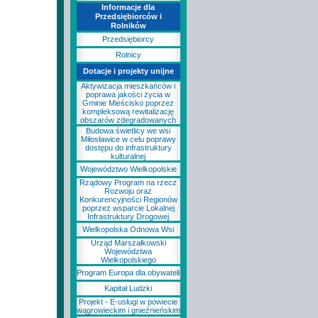
Informacje dla
Przedsiębiorców i
Rolników
Przedsiębiorcy
Rolnicy
Dotacje i projekty unijne
Aktywizacja mieszkańców i
poprawa jakości życia w
Gminie Mieścisko poprzez
kompleksową rewitalizację
obszarów zdegradowanych
Budowa świetlicy we wsi
Miłosławice w celu poprawy
dostępu do infrastruktury
kulturalnej
Województwo Wielkopolskie
Rządowy Program na rzecz
Rozwoju oraz
Konkurencyjności Regionów
poprzez wsparcie Lokalnej
Infrastruktury Drogowej
Wielkopolska Odnowa Wsi
Urząd Marszałkowski
Województwa
Wielkopolskiego
Program Europa dla obywateli
Kapitał Ludzki
Projekt - E-usługi w powiecie
wągrowieckim i gnieźnieńskim