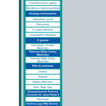
Charakterystyka ogólna
Współpraca międzynarodowa
Obsługa interesantów
Załatwianie spraw
Dokumenty
Co warto wiedzieć
Gospodarka odpadami
O gminie
Informacje o Gminie
Mieścisko
Patronat Wójta Gminy
Mieścisko
Patronat Wójta Gminy
Mieścisko
Pliki do pobrania
Ustawy
Wnioski
Mapka Mieściska
Herb, flaga, logo
Stowarzyszenie Pomocy
Uczniom im. Jana Pawła II
Informacje
Gminna Liga Piłki Nożnej -