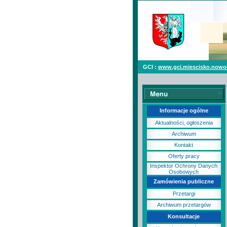
GCI :
www.gci.miescisko.nowo
Informacje ogólne
Aktualności, ogłoszenia
Archiwum
Kontakt
Oferty pracy
Inspektor Ochrony Danych
Osobowych
Zamówienia publiczne
Przetargi
Archiwum przetargów
Konsultacje