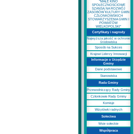
"MAŁE KINO
SPOŁECZNOSCIOWE
SZANSĄ NA ROZWÓJ
ZASOBÓW KULTURY GMIN
CZŁONKOWSKICH
STOWARZYSZENIA GMIN I
POWIATÓW
WIELKOPOLSKI"
Certyfikaty i nagrody
Najwyższa jakość w ochronie
środowiska
Sposób na Sukces
Krajowi Liderzy Innowacji
Informacje o Urzędzie
Gminy
Dane podstawowe
Stanowiska
Rada Gminy
Przewodniczący Rady Gminy
Członkowie Rady Gminy
Komisje
Wizytówki radnych
Sołectwa
Wsie sołeckie
Współpraca