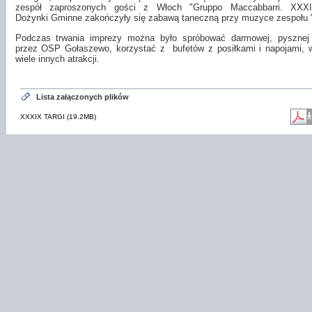
zespół zaproszonych gości z Włoch "Gruppo Maccabbarri. XXXI
Dożynki Gminne zakończyły się zabawą taneczną przy muzyce zespołu "
Podczas trwania imprezy można było spróbować darmowej, pysznej 
przez OSP Gołaszewo, korzystać z
bufetów z posiłkami i napojami,
wiele innych atrakcji.
Lista załączonych plików
XXXIX TARGI (19.2MB)