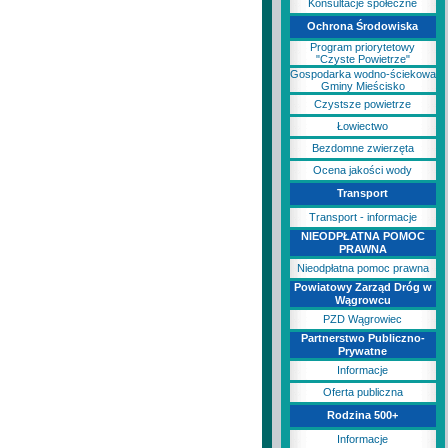
Konsultacje społeczne
Ochrona Środowiska
Program priorytetowy
"Czyste Powietrze"
Gospodarka wodno-ściekowa
Gminy Mieścisko
Czystsze powietrze
Łowiectwo
Bezdomne zwierzęta
Ocena jakości wody
Transport
Transport - informacje
NIEODPŁATNA POMOC
PRAWNA
Nieodpłatna pomoc prawna
Powiatowy Zarząd Dróg w
Wągrowcu
PZD Wągrowiec
Partnerstwo Publiczno-
Prywatne
Informacje
Oferta publiczna
Rodzina 500+
Informacje