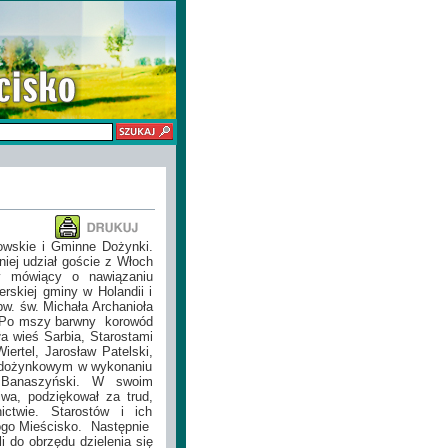
owskie i Gminne Dożynki.
niej udział goście z Włoch
ny mówiący o nawiązaniu
erskiej gminy w Holandii i
w. św. Michała Archanioła
. Po mszy barwny
korowód
a wieś Sarbia, Starostami
ertel, Jarosław Patelski,
e dożynkowym w wykonaniu
j Banaszyński. W swoim
wa, podziękował za trud,
ictwie. Starostów i ich
ogo Mieścisko.
Następnie
 do obrzędu dzielenia się