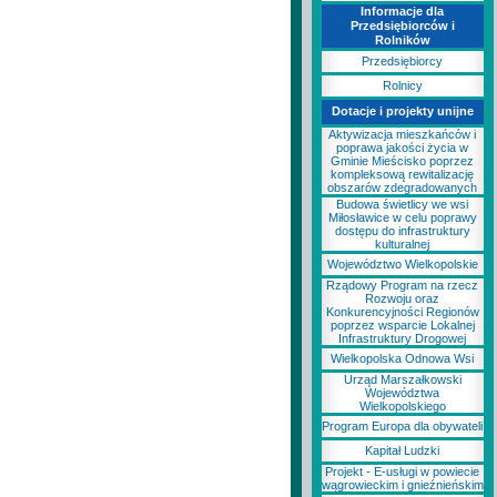
Informacje dla
Przedsiębiorców i
Rolników
Przedsiębiorcy
Rolnicy
Dotacje i projekty unijne
Aktywizacja mieszkańców i
poprawa jakości życia w
Gminie Mieścisko poprzez
kompleksową rewitalizację
obszarów zdegradowanych
Budowa świetlicy we wsi
Miłosławice w celu poprawy
dostępu do infrastruktury
kulturalnej
Województwo Wielkopolskie
Rządowy Program na rzecz
Rozwoju oraz
Konkurencyjności Regionów
poprzez wsparcie Lokalnej
Infrastruktury Drogowej
Wielkopolska Odnowa Wsi
Urząd Marszałkowski
Województwa
Wielkopolskiego
Program Europa dla obywateli
Kapitał Ludzki
Projekt - E-usługi w powiecie
wągrowieckim i gnieźnieńskim