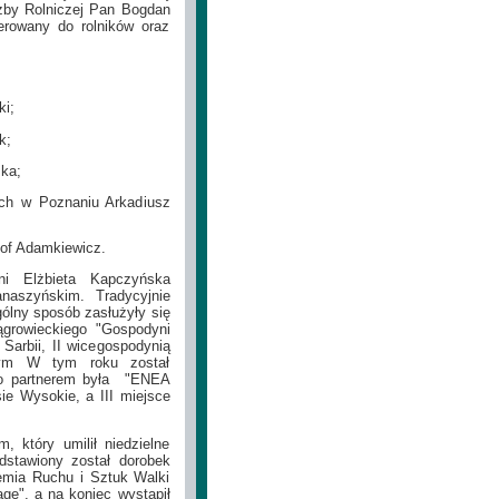
 Izby Rolniczej Pan Bogdan
ierowany do rolników oraz
i;
k;
ka;
ych w Poznaniu Arkadiusz
tof Adamkiewicz.
ni Elżbieta Kapczyńska
aszyńskim. Tradycyjnie
ólny sposób zasłużyły się
ągrowieckiego "Gospodyni
arbii, II wicegospodynią
ym W tym roku został
go partnerem była
"ENEA
ie Wysokie, a III miejsce
, który umilił niedzielne
edstawiony został dorobek
demia Ruchu i Sztuk Walki
age", a na koniec wystąpił