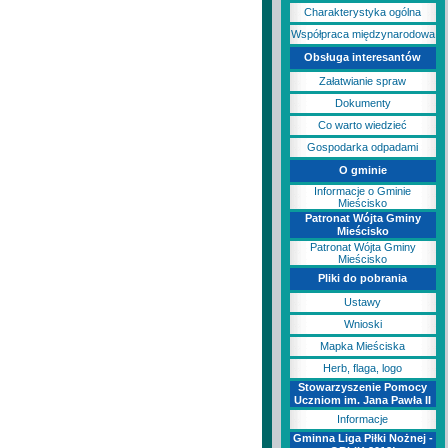
Charakterystyka ogólna
Współpraca międzynarodowa
Obsługa interesantów
Załatwianie spraw
Dokumenty
Co warto wiedzieć
Gospodarka odpadami
O gminie
Informacje o Gminie
Mieścisko
Patronat Wójta Gminy
Mieścisko
Patronat Wójta Gminy
Mieścisko
Pliki do pobrania
Ustawy
Wnioski
Mapka Mieściska
Herb, flaga, logo
Stowarzyszenie Pomocy
Uczniom im. Jana Pawła II
Informacje
Gminna Liga Piłki Nożnej -