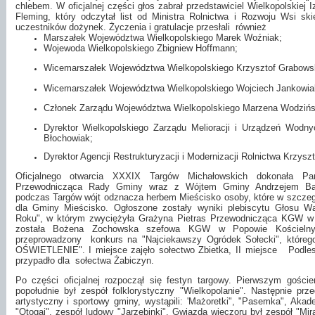
chlebem. W oficjalnej części głos zabrał przedstawiciel Wielkopolskiej
Fleming, który odczytał list od Ministra Rolnictwa i Rozwoju Wsi sk
uczestników dożynek. Życzenia i gratulacje przesłali
również
Marszałek Województwa Wielkopolskiego Marek Woźniak;
Wojewoda Wielkopolskiego Zbigniew Hoffmann;
Wicemarszałek Województwa Wielkopolskiego Krzysztof Grabowsk
Wicemarszałek Województwa Wielkopolskiego Wojciech Jankowia
Członek Zarządu Województwa Wielkopolskiego Marzena Wodzińs
Dyrektor Wielkopolskiego Zarządu Melioracji i Urządzeń Wodn
Błochowiak;
Dyrektor Agencji Restrukturyzacji i Modernizacji Rolnictwa Krzysz
Oficjalnego otwarcia XXXIX Targów Michałowskich dokonała Pa
Przewodnicząca Rady Gminy wraz z Wójtem Gminy Andrzejem Ban
podczas Targów wójt odznacza herbem Mieścisko osoby, które w szczeg
dla Gminy Mieścisko. Ogłoszone zostały wyniki plebiscytu Głosu W
Roku", w którym zwyciężyła Grażyna Pietras Przewodnicząca KGW w S
została Bożena Zochowska szefowa KGW w Popowie Kościeln
przeprowadzony
konkurs na "Najciekawszy Ogródek Sołecki", które
OŚWIETLENIE". I miejsce zajęło sołectwo Zbietka,
II miejsce
Podles
przypadło dla
sołectwa Żabiczyn.
Po części oficjalnej rozpoczął się festyn targowy. Pierwszym gościem
popołudnie był zespół folklorystyczny "Wielkopolanie". Następnie prz
artystyczny i sportowy gminy, wystąpili: 'Mażoretki", "Pasemka", Aka
"Otogai", zespół ludowy "Jarzębinki". Gwiazdą wieczoru był zespół "Mir