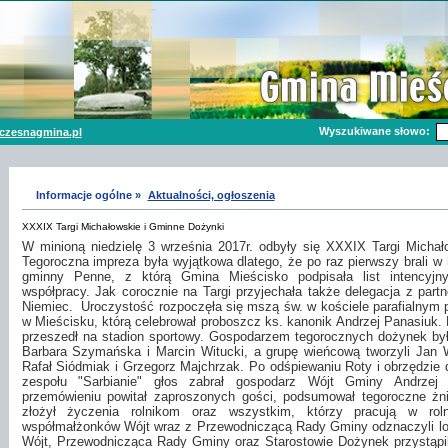
Wyszukiwane słowo:
czesnagmina.pl
Informacje ogólne »
Aktualności, ogłoszenia
XXXIX Targi Michałowskie i Gminne Dożynki
W minioną niedzielę 3 września 2017r. odbyły się XXXIX Targi Michał
Tegoroczna impreza była wyjątkowa dlatego, że po raz pierwszy brali w 
gminny Penne, z którą Gmina Mieścisko podpisała list intencyj
współpracy. Jak corocznie na Targi przyjechała także delegacja z partn
Niemiec.
Uroczystość rozpoczęła się mszą św. w kościele parafialnym p
w Mieścisku, którą celebrował proboszcz ks. kanonik Andrzej Panasiuk
przeszedł na stadion sportowy. Gospodarzem tegorocznych dożynek był
Barbara Szymańska i Marcin Witucki, a grupę wieńcową tworzyli Jan Wi
Rafał Siódmiak i Grzegorz Majchrzak. Po odśpiewaniu Roty i obrzędzi
zespołu "Sarbianie" głos zabrał gospodarz Wójt Gminy Andrze
przemówieniu powitał zaproszonych gości, podsumował tegoroczne żni
złożył życzenia rolnikom oraz wszystkim, którzy pracują w roln
współmałżonków Wójt wraz z Przewodniczącą Rady Gminy odznaczyli l
Wójt, Przewodnicząca Rady Gminy oraz Starostowie Dożynek przystąpili