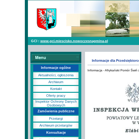
GCI :
www.gci.miescisko.nowoczesnagmina.pl
Informacje dla Przedsiębior
Informacje ogólne
Informacja - Afrykański Pomór Świń 
Aktualności, ogłoszenia
Archiwum
Kontakt
Oferty pracy
Inspektor Ochrony Danych
Osobowych
Zamówienia publiczne
Przetargi
Archiwum przetargów
Konsultacje