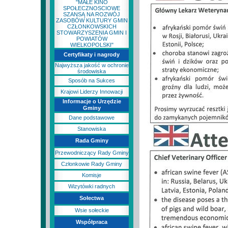
"MAŁE KINO
SPOŁECZNOSCIOWE
SZANSĄ NA ROZWÓJ
ZASOBÓW KULTURY GMIN
CZŁONKOWSKICH
STOWARZYSZENIA GMIN I
POWIATÓW
WIELKOPOLSKI"
Certyfikaty i nagrody
Najwyższa jakość w ochronie
środowiska
Sposób na Sukces
Krajowi Liderzy Innowacji
Informacje o Urzędzie
Gminy
Dane podstawowe
Stanowiska
Rada Gminy
Przewodniczący Rady Gminy
Członkowie Rady Gminy
Komisje
Wizytówki radnych
Sołectwa
Wsie sołeckie
Współpraca