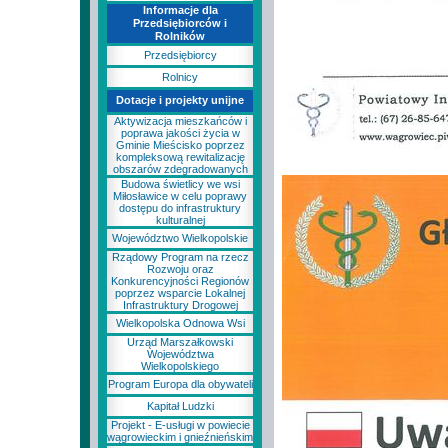
Informacje dla
Przedsiębiorców i
Rolników
Przedsiębiorcy
Rolnicy
Dotacje i projekty unijne
Aktywizacja mieszkańców i
poprawa jakości życia w
Gminie Mieścisko poprzez
kompleksową rewitalizację
obszarów zdegradowanych
Budowa świetlicy we wsi
Miłosławice w celu poprawy
dostępu do infrastruktury
kulturalnej
Województwo Wielkopolskie
Rządowy Program na rzecz
Rozwoju oraz
Konkurencyjności Regionów
poprzez wsparcie Lokalnej
Infrastruktury Drogowej
Wielkopolska Odnowa Wsi
Urząd Marszałkowski
Województwa
Wielkopolskiego
Program Europa dla obywateli
Kapitał Ludzki
Projekt - E-usługi w powiecie
wągrowieckim i gnieźnieńskim