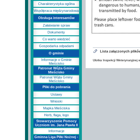
Charakterystyka ogólna
Współpraca międzynarodowa
Obsługa interesantów
Załatwianie spraw
Dokumenty
Co warto wiedzieć
Gospodarka odpadami
Lista załączonych plikó
O gminie
Informacje o Gminie
Ulotka Inspekcji Weterynaryjnej
Mieścisko
Patronat Wójta Gminy
Mieścisko
Patronat Wójta Gminy
Mieścisko
Pliki do pobrania
Ustawy
Wnioski
Mapka Mieściska
Herb, flaga, logo
Stowarzyszenie Pomocy
Uczniom im. Jana Pawła II
Informacje
Gminna Liga Piłki Nożnej -