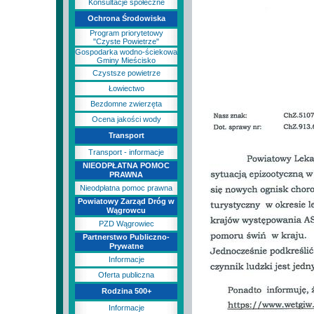
Konsultacje społeczne
Ochrona Środowiska
Program priorytetowy
"Czyste Powietrze"
Gospodarka wodno-ściekowa
Gminy Mieścisko
Czystsze powietrze
Łowiectwo
Bezdomne zwierzęta
Ocena jakości wody
Transport
Transport - informacje
NIEODPŁATNA POMOC
PRAWNA
Nieodpłatna pomoc prawna
Powiatowy Zarząd Dróg w
Wągrowcu
PZD Wągrowiec
Partnerstwo Publiczno-
Prywatne
Informacje
Oferta publiczna
Rodzina 500+
Informacje