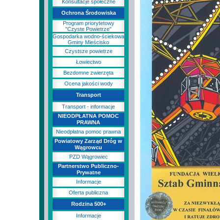
Konsultacje społeczne
Ochrona Środowiska
Program priorytetowy
"Czyste Powietrze"
Gospodarka wodno-ściekowa
Gminy Mieścisko
Czystsze powietrze
Łowiectwo
Bezdomne zwierzęta
Ocena jakości wody
Transport
Transport - informacje
NIEODPŁATNA POMOC
PRAWNA
Nieodpłatna pomoc prawna
Powiatowy Zarząd Dróg w
Wągrowcu
PZD Wągrowiec
Partnerstwo Publiczno-
Prywatne
Informacje
Oferta publiczna
Rodzina 500+
Informacje