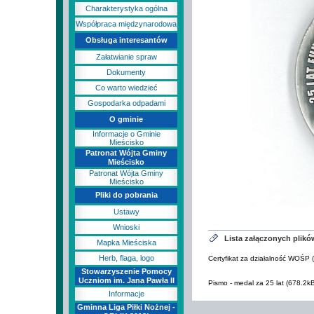
Charakterystyka ogólna
Współpraca międzynarodowa
Obsługa interesantów
Załatwianie spraw
Dokumenty
Co warto wiedzieć
Gospodarka odpadami
O gminie
Informacje o Gminie
Mieścisko
Patronat Wójta Gminy
Mieścisko
Patronat Wójta Gminy
Mieścisko
Pliki do pobrania
Ustawy
Wnioski
Lista załączonych plikó
Mapka Mieściska
Herb, flaga, logo
Certyfikat za działalność WOŚP 
Stowarzyszenie Pomocy
Uczniom im. Jana Pawła II
Pismo - medal za 25 lat (678.2kB
Informacje
Gminna Liga Piłki Nożnej -