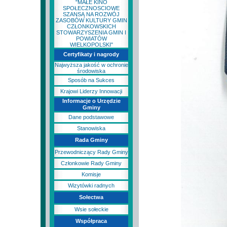
"MAŁE KINO
SPOŁECZNOSCIOWE
SZANSĄ NA ROZWÓJ
ZASOBÓW KULTURY GMIN
CZŁONKOWSKICH
STOWARZYSZENIA GMIN I
POWIATÓW
WIELKOPOLSKI"
Certyfikaty i nagrody
Najwyższa jakość w ochronie
środowiska
Sposób na Sukces
Krajowi Liderzy Innowacji
Informacje o Urzędzie
Gminy
Dane podstawowe
Stanowiska
Rada Gminy
Przewodniczący Rady Gminy
Członkowie Rady Gminy
Komisje
Wizytówki radnych
Sołectwa
Wsie sołeckie
Współpraca