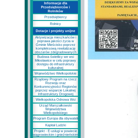
Informacje dla
Przedsiębiorców i
Rolników
Przedsiębiorcy
Rolnicy
Dotacje i projekty unijne
Aktywizacja mieszkańców i
poprawa jakości życia w
Gminie Mieścisko poprzez
kompleksową rewitalizację
obszarów zdegradowanych
Budowa świetlicy we wsi
Miłosławice w celu poprawy
dostępu do infrastruktury
kulturalnej
Województwo Wielkopolskie
Rządowy Program na rzecz
Rozwoju oraz
Konkurencyjności Regionów
poprzez wsparcie Lokalnej
Infrastruktury Drogowej
Wielkopolska Odnowa Wsi
Urząd Marszałkowski
Województwa
Wielkopolskiego
Program Europa dla obywateli
Kapitał Ludzki
Projekt - E-usługi w powiecie
wągrowieckim i gnieźnieńskim