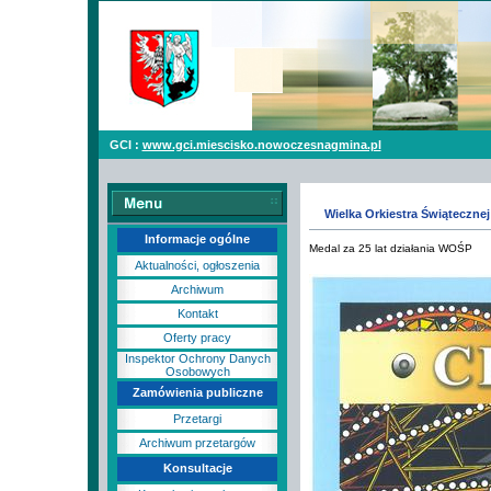
GCI :
www.gci.miescisko.nowoczesnagmina.pl
Wielka Orkiestra Świąteczn
Informacje ogólne
Medal za 25 lat działania WOŚP
Aktualności, ogłoszenia
Archiwum
Kontakt
Oferty pracy
Inspektor Ochrony Danych
Osobowych
Zamówienia publiczne
Przetargi
Archiwum przetargów
Konsultacje