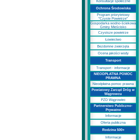
Konsultacje społeczne
Ochrona Środowiska
Program priorytetowy
"Czyste Powietrze"
Gospodarka wodno-ściekowa
Gminy Mieścisko
Czystsze powietrze
Łowiectwo
Bezdomne zwierzęta
Ocena jakości wody
Transport
Transport - informacje
NIEODPŁATNA POMOC
PRAWNA
Nieodpłatna pomoc prawna
Powiatowy Zarząd Dróg w
Wągrowcu
PZD Wągrowiec
Partnerstwo Publiczno-
Prywatne
Informacje
Oferta publiczna
Rodzina 500+
Informacje