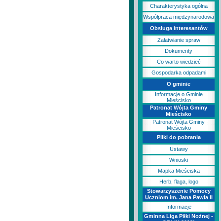
Charakterystyka ogólna
Współpraca międzynarodowa
Obsługa interesantów
Załatwianie spraw
Dokumenty
Co warto wiedzieć
Gospodarka odpadami
O gminie
Informacje o Gminie
Mieścisko
Patronat Wójta Gminy
Mieścisko
Patronat Wójta Gminy
Mieścisko
Pliki do pobrania
Ustawy
Wnioski
Mapka Mieściska
Herb, flaga, logo
Stowarzyszenie Pomocy
Uczniom im. Jana Pawła II
Informacje
Gminna Liga Piłki Nożnej -