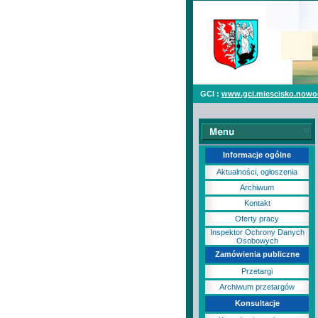
GCI :
www.gci.miescisko.nowo
Informacje ogólne
Aktualności, ogłoszenia
Archiwum
Kontakt
Oferty pracy
Inspektor Ochrony Danych
Osobowych
Zamówienia publiczne
Przetargi
Archiwum przetargów
Konsultacje