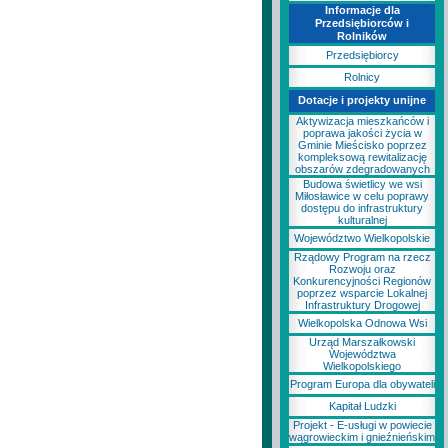
Informacje dla
Przedsiębiorców i
Rolników
Przedsiębiorcy
Rolnicy
Dotacje i projekty unijne
Aktywizacja mieszkańców i
poprawa jakości życia w
Gminie Mieścisko poprzez
kompleksową rewitalizację
obszarów zdegradowanych
Budowa świetlicy we wsi
Miłosławice w celu poprawy
dostępu do infrastruktury
kulturalnej
Województwo Wielkopolskie
Rządowy Program na rzecz
Rozwoju oraz
Konkurencyjności Regionów
poprzez wsparcie Lokalnej
Infrastruktury Drogowej
Wielkopolska Odnowa Wsi
Urząd Marszałkowski
Województwa
Wielkopolskiego
Program Europa dla obywateli
Kapitał Ludzki
Projekt - E-usługi w powiecie
wągrowieckim i gnieźnieńskim