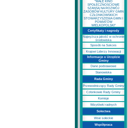
"MAŁE KINO
SPOŁECZNOSCIOWE
SZANSĄ NA ROZWÓJ
ZASOBÓW KULTURY GMIN
CZŁONKOWSKICH
STOWARZYSZENIA GMIN I
POWIATÓW
WIELKOPOLSKI"
Certyfikaty i nagrody
Najwyższa jakość w ochronie
środowiska
Sposób na Sukces
Krajowi Liderzy Innowacji
Informacje o Urzędzie
Gminy
Dane podstawowe
Stanowiska
Rada Gminy
Przewodniczący Rady Gminy
Członkowie Rady Gminy
Komisje
Wizytówki radnych
Sołectwa
Wsie sołeckie
Współpraca