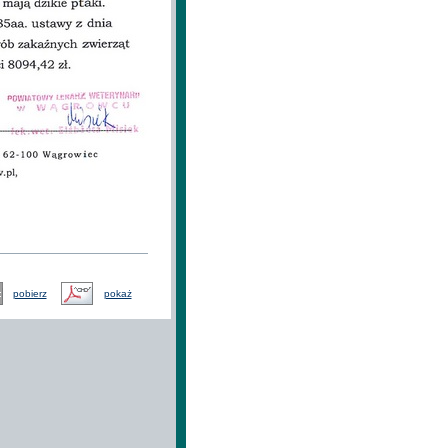
pobierz
pokaż