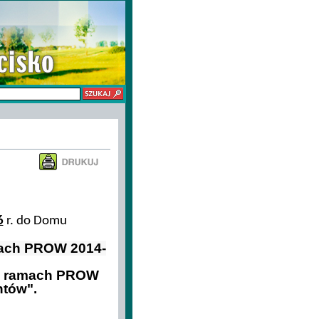
6
r. do Domu
mach PROW 2014-
 w ramach PROW
ntów".