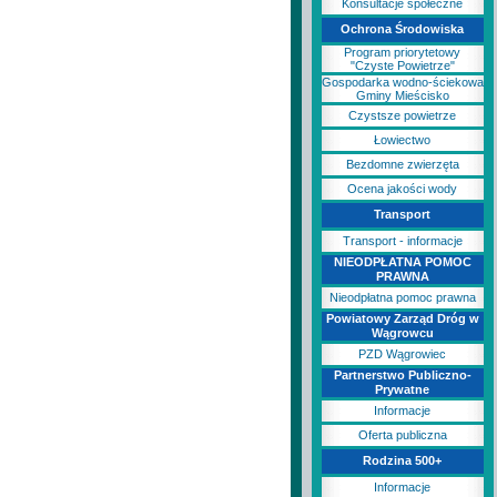
Konsultacje społeczne
Ochrona Środowiska
Program priorytetowy
"Czyste Powietrze"
Gospodarka wodno-ściekowa
Gminy Mieścisko
Czystsze powietrze
Łowiectwo
Bezdomne zwierzęta
Ocena jakości wody
Transport
Transport - informacje
NIEODPŁATNA POMOC
PRAWNA
Nieodpłatna pomoc prawna
Powiatowy Zarząd Dróg w
Wągrowcu
PZD Wągrowiec
Partnerstwo Publiczno-
Prywatne
Informacje
Oferta publiczna
Rodzina 500+
Informacje