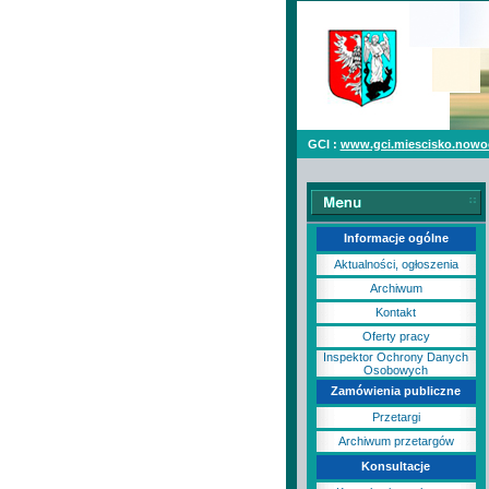
GCI :
www.gci.miescisko.nowo
Informacje ogólne
Aktualności, ogłoszenia
Archiwum
Kontakt
Oferty pracy
Inspektor Ochrony Danych
Osobowych
Zamówienia publiczne
Przetargi
Archiwum przetargów
Konsultacje