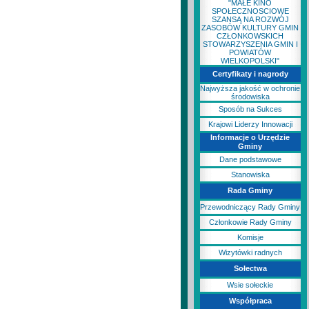
"MAŁE KINO
SPOŁECZNOSCIOWE
SZANSĄ NA ROZWÓJ
ZASOBÓW KULTURY GMIN
CZŁONKOWSKICH
STOWARZYSZENIA GMIN I
POWIATÓW
WIELKOPOLSKI"
Certyfikaty i nagrody
Najwyższa jakość w ochronie
środowiska
Sposób na Sukces
Krajowi Liderzy Innowacji
Informacje o Urzędzie
Gminy
Dane podstawowe
Stanowiska
Rada Gminy
Przewodniczący Rady Gminy
Członkowie Rady Gminy
Komisje
Wizytówki radnych
Sołectwa
Wsie sołeckie
Współpraca