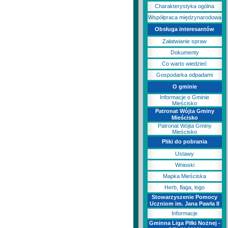
Charakterystyka ogólna
Współpraca międzynarodowa
Obsługa interesantów
Załatwianie spraw
Dokumenty
Co warto wiedzieć
Gospodarka odpadami
O gminie
Informacje o Gminie
Mieścisko
Patronat Wójta Gminy
Mieścisko
Patronat Wójta Gminy
Mieścisko
Pliki do pobrania
Ustawy
Wnioski
Mapka Mieściska
Herb, flaga, logo
Stowarzyszenie Pomocy
Uczniom im. Jana Pawła II
Informacje
Gminna Liga Piłki Nożnej -