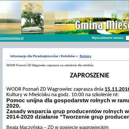
Wyszukiwane słowo:
czesnagmina.pl
Informacje dla Przedsiębiorców i Rolników »
Rolnicy
WODR Poznań ZD Wągrowiec zaprasza na szkolenie dla rolników
ZAPROSZENIE
WODR Poznań ZD Wągrowiec zaprasza dnia
15.11.201
Kultury w Mieścisku na godz. 10:00 na szkolenie nt:
Pomoc unijna dla gospodarstw rolnych w ra
2020.
Zasady wsparcia grup producentów rolnych
2014-2020 działanie "Tworzenie grup produce
Beata Mączyńska – ZD w powiecie wągrowieckim