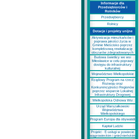
Informacje dla
Przedsiębiorców i
Rolników
Przedsiębiorcy
Rolnicy
Dotacje i projekty unijne
Aktywizacja mieszkańców i
poprawa jakości życia w
Gminie Mieścisko poprzez
kompleksową rewitalizację
obszarów zdegradowanych
Budowa świetlicy we wsi
Miłosławice w celu poprawy
dostępu do infrastruktury
kulturalnej
Województwo Wielkopolskie
Rządowy Program na rzecz
Rozwoju oraz
Konkurencyjności Regionów
poprzez wsparcie Lokalnej
Infrastruktury Drogowej
Wielkopolska Odnowa Wsi
Urząd Marszałkowski
Województwa
Wielkopolskiego
Program Europa dla obywateli
Kapitał Ludzki
Projekt - E-usługi w powiecie
wągrowieckim i gnieźnieńskim