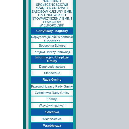
"MAŁE KINO
SPOŁECZNOSCIOWE
SZANSĄ NA ROZWÓJ
ZASOBÓW KULTURY GMIN
CZŁONKOWSKICH
STOWARZYSZENIA GMIN I
POWIATÓW
WIELKOPOLSKI"
Certyfikaty i nagrody
Najwyższa jakość w ochronie
środowiska
Sposób na Sukces
Krajowi Liderzy Innowacji
Informacje o Urzędzie
Gminy
Dane podstawowe
Stanowiska
Rada Gminy
Przewodniczący Rady Gminy
Członkowie Rady Gminy
Komisje
Wizytówki radnych
Sołectwa
Wsie sołeckie
Współpraca