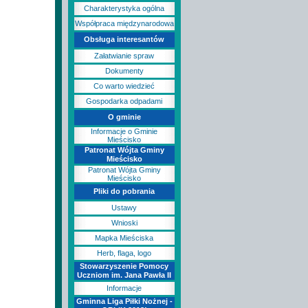
Charakterystyka ogólna
Współpraca międzynarodowa
Obsługa interesantów
Załatwianie spraw
Dokumenty
Co warto wiedzieć
Gospodarka odpadami
O gminie
Informacje o Gminie
Mieścisko
Patronat Wójta Gminy
Mieścisko
Patronat Wójta Gminy
Mieścisko
Pliki do pobrania
Ustawy
Wnioski
Mapka Mieściska
Herb, flaga, logo
Stowarzyszenie Pomocy
Uczniom im. Jana Pawła II
Informacje
Gminna Liga Piłki Nożnej -