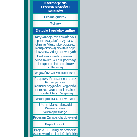
Informacje dla
Przedsiębiorców i
Rolników
Przedsiębiorcy
Rolnicy
Dotacje i projekty unijne
Aktywizacja mieszkańców i
poprawa jakości życia w
Gminie Mieścisko poprzez
kompleksową rewitalizację
obszarów zdegradowanych
Budowa świetlicy we wsi
Miłosławice w celu poprawy
dostępu do infrastruktury
kulturalnej
Województwo Wielkopolskie
Rządowy Program na rzecz
Rozwoju oraz
Konkurencyjności Regionów
poprzez wsparcie Lokalnej
Infrastruktury Drogowej
Wielkopolska Odnowa Wsi
Urząd Marszałkowski
Województwa
Wielkopolskiego
Program Europa dla obywateli
Kapitał Ludzki
Projekt - E-usługi w powiecie
wągrowieckim i gnieźnieńskim