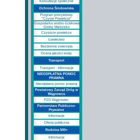
Konsultacje społeczne
Ochrona Środowiska
Program priorytetowy
"Czyste Powietrze"
Gospodarka wodno-ściekowa
Gminy Mieścisko
Czystsze powietrze
Łowiectwo
Bezdomne zwierzęta
Ocena jakości wody
Transport
Transport - informacje
NIEODPŁATNA POMOC
PRAWNA
Nieodpłatna pomoc prawna
Powiatowy Zarząd Dróg w
Wągrowcu
PZD Wągrowiec
Partnerstwo Publiczno-
Prywatne
Informacje
Oferta publiczna
Rodzina 500+
Informacje