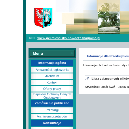
GCI :
www.gci.miescisko.nowoczesnagmina.pl
Informacje dla Przedsiębio
Informacje ogólne
Informacja dla hodowców trzody ch
Aktualności, ogłoszenia
Archiwum
Lista załączonych plikó
Kontakt
Afrykański Pomór Świń - ulotka i
Oferty pracy
Inspektor Ochrony Danych
Osobowych
Zamówienia publiczne
Przetargi
Archiwum przetargów
Konsultacje