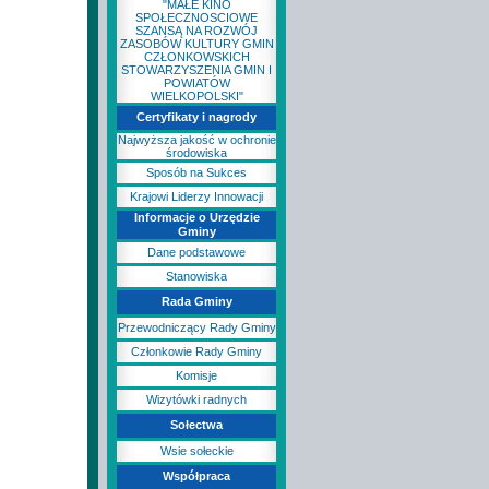
"MAŁE KINO
SPOŁECZNOSCIOWE
SZANSĄ NA ROZWÓJ
ZASOBÓW KULTURY GMIN
CZŁONKOWSKICH
STOWARZYSZENIA GMIN I
POWIATÓW
WIELKOPOLSKI"
Certyfikaty i nagrody
Najwyższa jakość w ochronie
środowiska
Sposób na Sukces
Krajowi Liderzy Innowacji
Informacje o Urzędzie
Gminy
Dane podstawowe
Stanowiska
Rada Gminy
Przewodniczący Rady Gminy
Członkowie Rady Gminy
Komisje
Wizytówki radnych
Sołectwa
Wsie sołeckie
Współpraca