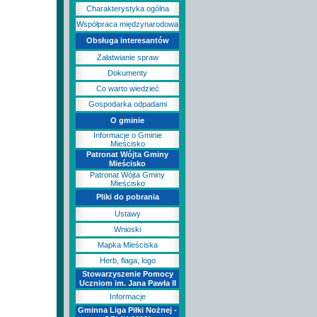
Charakterystyka ogólna
Współpraca międzynarodowa
Obsługa interesantów
Załatwianie spraw
Dokumenty
Co warto wiedzieć
Gospodarka odpadami
O gminie
Informacje o Gminie
Mieścisko
Patronat Wójta Gminy
Mieścisko
Patronat Wójta Gminy
Mieścisko
Pliki do pobrania
Ustawy
Wnioski
Mapka Mieściska
Herb, flaga, logo
Stowarzyszenie Pomocy
Uczniom im. Jana Pawła II
Informacje
Gminna Liga Piłki Nożnej -