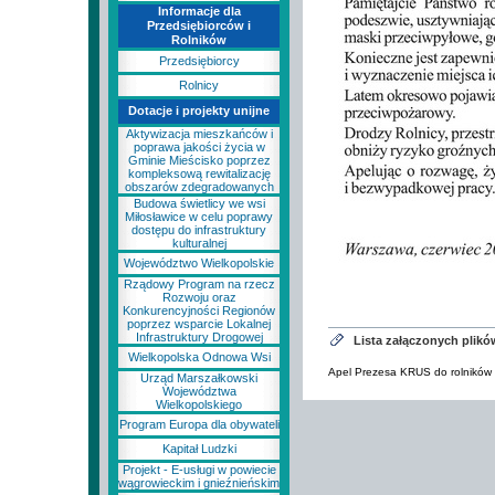
Informacje dla
Przedsiębiorców i
Rolników
Przedsiębiorcy
Rolnicy
Dotacje i projekty unijne
Aktywizacja mieszkańców i
poprawa jakości życia w
Gminie Mieścisko poprzez
kompleksową rewitalizację
obszarów zdegradowanych
Budowa świetlicy we wsi
Miłosławice w celu poprawy
dostępu do infrastruktury
kulturalnej
Województwo Wielkopolskie
Rządowy Program na rzecz
Rozwoju oraz
Konkurencyjności Regionów
poprzez wsparcie Lokalnej
Infrastruktury Drogowej
Lista załączonych plikó
Wielkopolska Odnowa Wsi
Apel Prezesa KRUS do rolników 
Urząd Marszałkowski
Województwa
Wielkopolskiego
Program Europa dla obywateli
Kapitał Ludzki
Projekt - E-usługi w powiecie
wągrowieckim i gnieźnieńskim