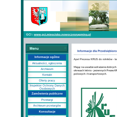
GCI :
www.gci.miescisko.nowoczesnagmina.pl
Informacje dla Przedsiębior
Informacje ogólne
Apel Prezesa KRUS do rolników - l
Aktualności, ogłoszenia
Mając na uwadze wdrażanie dobrych pr
Archiwum
okresach letnio - jesiennych Prezes 
polowych i transportowych.
Kontakt
Oferty pracy
Inspektor Ochrony Danych
Osobowych
Zamówienia publiczne
Przetargi
Archiwum przetargów
Konsultacje