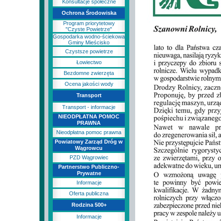
Konsultacje społeczne
Ochrona Środowiska
Program priorytetowy
"Czyste Powietrze"
Gospodarka wodno-ściekowa
Gminy Mieścisko
Czystsze powietrze
Łowiectwo
Bezdomne zwierzęta
Ocena jakości wody
Transport
Transport - informacje
NIEODPŁATNA POMOC
PRAWNA
Nieodpłatna pomoc prawna
Powiatowy Zarząd Dróg w
Wągrowcu
PZD Wągrowiec
Partnerstwo Publiczno-
Prywatne
Informacje
Oferta publiczna
Rodzina 500+
Informacje