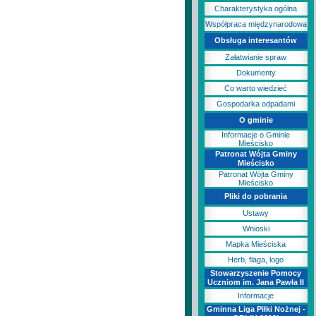
Charakterystyka ogólna
Współpraca międzynarodowa
Obsługa interesantów
Załatwianie spraw
Dokumenty
Co warto wiedzieć
Gospodarka odpadami
O gminie
Informacje o Gminie
Mieścisko
Patronat Wójta Gminy
Mieścisko
Patronat Wójta Gminy
Mieścisko
Pliki do pobrania
Ustawy
Wnioski
Mapka Mieściska
Herb, flaga, logo
Stowarzyszenie Pomocy
Uczniom im. Jana Pawła II
Informacje
Gminna Liga Piłki Nożnej -