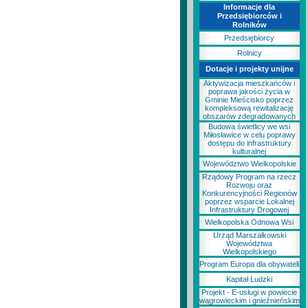
Informacje dla
Przedsiębiorców i
Rolników
Przedsiębiorcy
Rolnicy
Dotacje i projekty unijne
Aktywizacja mieszkańców i
poprawa jakości życia w
Gminie Mieścisko poprzez
kompleksową rewitalizację
obszarów zdegradowanych
Budowa świetlicy we wsi
Miłosławice w celu poprawy
dostępu do infrastruktury
kulturalnej
Województwo Wielkopolskie
Rządowy Program na rzecz
Rozwoju oraz
Konkurencyjności Regionów
poprzez wsparcie Lokalnej
Infrastruktury Drogowej
Wielkopolska Odnowa Wsi
Urząd Marszałkowski
Województwa
Wielkopolskiego
Program Europa dla obywateli
Kapitał Ludzki
Projekt - E-usługi w powiecie
wągrowieckim i gnieźnieńskim