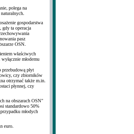
nie, polega na
naturalnych.
oposażenie gospodarstwa
 gdy ta operacja
 przechowywania
nowania pasz
obszarze OSN.
nieniem właściwych
a wyłącznie młodemu
b przebudową płyt
owicy, czy zbiorników
na otrzymać także m.in.
taci płynnej, czy
ych na obszarach OSN"
osi standardowo 50%
w przypadku młodych
n euro.