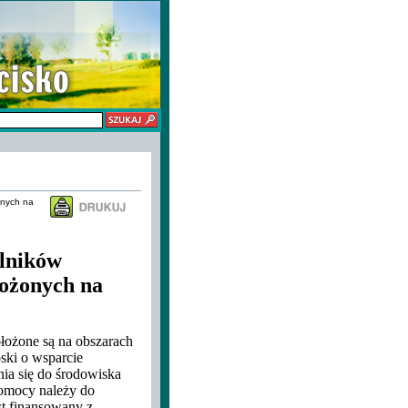
onych na
lników
łożonych na
ołożone są na obszarach
ki o wsparcie
nia się do środowiska
pomocy należy do
st finansowany z