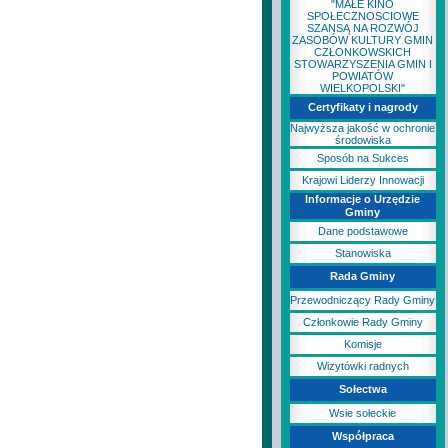
"MAŁE KINO
SPOŁECZNOSCIOWE
SZANSĄ NA ROZWÓJ
ZASOBÓW KULTURY GMIN
CZŁONKOWSKICH
STOWARZYSZENIA GMIN I
POWIATÓW
WIELKOPOLSKI"
Certyfikaty i nagrody
Najwyższa jakość w ochronie
środowiska
Sposób na Sukces
Krajowi Liderzy Innowacji
Informacje o Urzędzie
Gminy
Dane podstawowe
Stanowiska
Rada Gminy
Przewodniczący Rady Gminy
Członkowie Rady Gminy
Komisje
Wizytówki radnych
Sołectwa
Wsie sołeckie
Współpraca