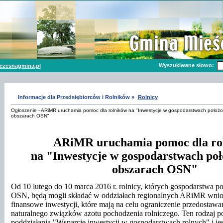
Wyszukiwane słowo:
czesnagmina.pl
Informacje dla Przedsiębiorców i Rolników »
Rolnicy
Ogłoszenie - ARiMR uruchamia pomoc dla rolników na "Inwestycje w gospodarstwach położ
obszarach OSN"
ARiMR uruchamia pomoc dla ro
na "Inwestycje w gospodarstwach po
obszarach OSN"
Od 10 lutego do 10 marca 2016 r. rolnicy, których gospodarstwa p
OSN, będą mogli składać w oddziałach regionalnych ARiMR wnios
finansowe inwestycji, które mają na celu ograniczenie przedostawa
naturalnego związków azotu pochodzenia rolniczego. Ten rodzaj 
poddziałania "Wsparcie inwestycji w gospodarstwach rolnych" i je