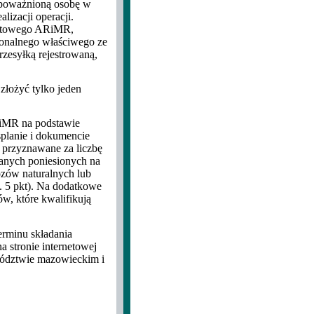
upoważnioną osobę w
izacji operacji.
iatowego ARiMR,
ionalnego właściwego ze
rzesyłką rejestrowaną,
łożyć tylko jeden
RiMR na podstawie
planie i dokumencie
 przyznawane za liczbę
wanych poniesionych na
zów naturalnych lub
. 5 pkt). Na dodatkowe
ów, które kwalifikują
erminu składania
 stronie internetowej
ództwie mazowieckim i