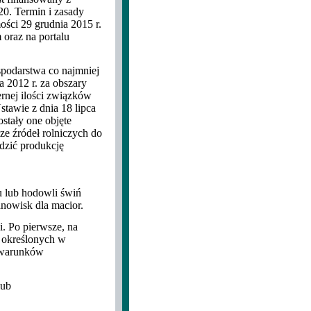
0. Termin i zasady
ści 29 grudnia 2015 r.
oraz na portalu
spodarstwa co najmniej
a 2012 r. za obszary
rnej ilości związków
stawie z dnia 18 lipca
ostały one objęte
e źródeł rolniczych do
dzić produkcję
 lub hodowli świń
nowisk dla macior.
. Po pierwsze, na
 określonych w
 warunków
lub