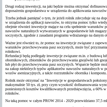
Drugi rodzaj inwestycji, na jaki będzie można otrzymać dofinasowa
doposażeniu gospodarstwa w urządzenia do aplikowania nawozów 
Trzeba jednak pamiętać o tym, że jeżeli rolnik zdecyduje się na d
w urządzenia do aplikacji nawozów, to otrzyma pomoc tylko wtedy,
obejmie również inwestycje mające na celu spełnienie warunków
nawozów naturalnych wytwarzanych w gospodarstwie lub magazy
soczystych, zgodnie z zasadami programu wdrażanego na danym 
Ważne jest również to, że pomoc na inwestycje związane z zapew
warunków przechowywania pasz soczystych, może być przyznani
rolnikowi.
Refundacji będą podlegały inwestycje związane m.in. z budową lu
obornikowych, zbiorników do przechowywania gnojówki lub gnoj
lub płyt do przechowywania pasz soczystych. Wsparcie będzie moż
na zakup niektórych typów aplikatorów nawozów naturalnych w pos
wozów asenizacyjnych, a także rozrzutników obornika i kompostu.
Rolnik może otrzymać na "Inwestycje w gospodarstwach położon
maksymalnie 50 tys. zł, przy czym wysokość dofinansowania wyn
poniesionych kosztów kwalifikowanych przedsięwzięcia, a 60% 
rolników.
Na taką pomoc w całym PROW 2014 - 2020 przewidziano 37,5 ml