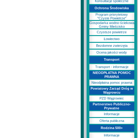
Konsultacje społeczne
Ochrona Środowiska
Program priorytetowy
"Czyste Powietrze"
Gospodarka wodno-ściekowa
Gminy Mieścisko
Czystsze powietrze
Łowiectwo
Bezdomne zwierzęta
Ocena jakości wody
Transport
Transport - informacje
NIEODPŁATNA POMOC
PRAWNA
Nieodpłatna pomoc prawna
Powiatowy Zarząd Dróg w
Wągrowcu
PZD Wągrowiec
Partnerstwo Publiczno-
Prywatne
Informacje
Oferta publiczna
Rodzina 500+
Informacje