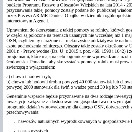
budżetu Programu Rozwoju Obszarów Wiejskich na lata 2014 - 202
przyznawania takiej pomocy zostały podane do publicznej wiadomo
przez Prezesa ARiMR Daniela Obajtka w dzienniku ogólnopolskim 
internetowym Agencji.
Uprawnieni do skorzystania z takiej pomocy są rolnicy, których go
w części są położone na terenach uznanych nie wcześniej niż 1 maj
OSN, czyli tereny narażone na niekorzystne oddziaływanie nadmie
azotu pochodzenia rolniczego. Obszary takie zostały określone w U
2001 r. - Prawo wodne (Dz. U. z 2015 r. poz. 469, 1590 i 1642) i z
programami, które mają na celu ograniczenie wprowadzania azotu z
środowiska. Ponadto, aby skorzystać z pomocy, rolnik musi prowa
zwierzęcą z wyłączeniem:
a) chowu i hodowli ryb,
b) chowu lub hodowli drobiu powyżej 40 000 stanowisk lub chowu
powyżej 2000 stanowisk dla świń o wadze ponad 30 kg lub 750 sta
Generalnie wsparcie będzie przyznawane na dwa rodzaje inwestycji
inwestycje związane z dostosowaniem gospodarstwa do wymagań
programie działań wprowadzonym dla danego OSN, dotyczących
przechowywania:
nawozów naturalnych wyprodukowanych w gospodarstwie 
pasz soczystych.