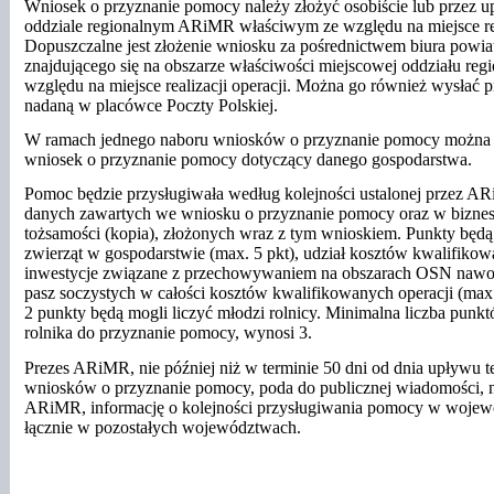
Wniosek o przyznanie pomocy należy złożyć osobiście lub przez 
oddziale regionalnym ARiMR właściwym ze względu na miejsce real
Dopuszczalne jest złożenie wniosku za pośrednictwem biura pow
znajdującego się na obszarze właściwości miejscowej oddziału reg
względu na miejsce realizacji operacji. Można go również wysłać p
nadaną w placówce Poczty Polskiej.
W ramach jednego naboru wniosków o przyznanie pomocy można z
wniosek o przyznanie pomocy dotyczący danego gospodarstwa.
Pomoc będzie przysługiwała według kolejności ustalonej przez A
danych zawartych we wniosku o przyznanie pomocy oraz w biznes
tożsamości (kopia), złożonych wraz z tym wnioskiem. Punkty będą
zwierząt w gospodarstwie (max. 5 pkt), udział kosztów kwalifiko
inwestycje związane z przechowywaniem na obszarach OSN nawo
pasz soczystych w całości kosztów kwalifikowanych operacji (max
2 punkty będą mogli liczyć młodzi rolnicy. Minimalna liczba punkt
rolnika do przyznanie pomocy, wynosi 3.
Prezes ARiMR, nie później niż w terminie 50 dni od dnia upływu t
wniosków o przyznanie pomocy, poda do publicznej wiadomości, na
ARiMR, informację o kolejności przysługiwania pomocy w wojew
łącznie w pozostałych województwach.