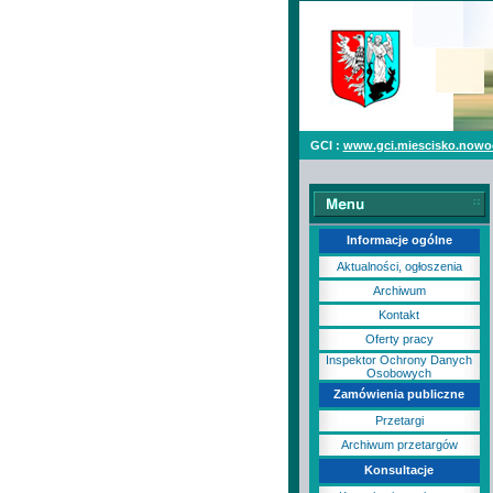
GCI :
www.gci.miescisko.nowo
Informacje ogólne
Aktualności, ogłoszenia
Archiwum
Kontakt
Oferty pracy
Inspektor Ochrony Danych
Osobowych
Zamówienia publiczne
Przetargi
Archiwum przetargów
Konsultacje