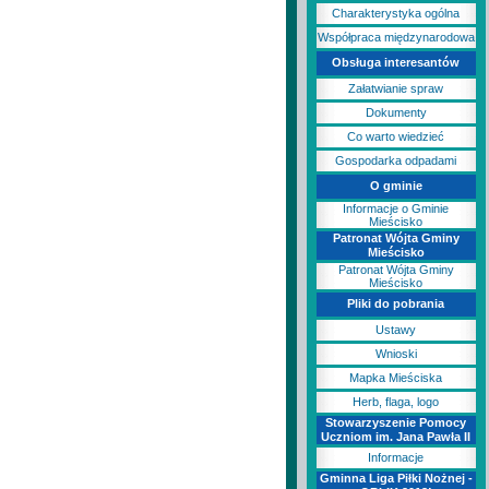
Charakterystyka ogólna
Współpraca międzynarodowa
Obsługa interesantów
Załatwianie spraw
Dokumenty
Co warto wiedzieć
Gospodarka odpadami
O gminie
Informacje o Gminie
Mieścisko
Patronat Wójta Gminy
Mieścisko
Patronat Wójta Gminy
Mieścisko
Pliki do pobrania
Ustawy
Wnioski
Mapka Mieściska
Herb, flaga, logo
Stowarzyszenie Pomocy
Uczniom im. Jana Pawła II
Informacje
Gminna Liga Piłki Nożnej -