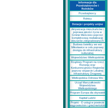
Informacje dla
Przedsiębiorców i
Rolników
Przedsiębiorcy
Rolnicy
Dotacje i projekty unijne
Aktywizacja mieszkańców i
poprawa jakości życia w
Gminie Mieścisko poprzez
kompleksową rewitalizację
obszarów zdegradowanych
Budowa świetlicy we wsi
Miłosławice w celu poprawy
dostępu do infrastruktury
kulturalnej
Województwo Wielkopolskie
Rządowy Program na rzecz
Rozwoju oraz
Konkurencyjności Regionów
poprzez wsparcie Lokalnej
Infrastruktury Drogowej
Wielkopolska Odnowa Wsi
Urząd Marszałkowski
Województwa
Wielkopolskiego
Program Europa dla obywateli
Kapitał Ludzki
Projekt - E-usługi w powiecie
wągrowieckim i gnieźnieńskim