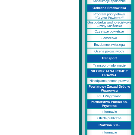
Konsultacje społeczne
Ochrona Środowiska
Program priorytetowy
"Czyste Powietrze"
Gospodarka wodno-ściekowa
Gminy Mieścisko
Czystsze powietrze
Łowiectwo
Bezdomne zwierzęta
Ocena jakości wody
Transport
Transport - informacje
NIEODPŁATNA POMOC
PRAWNA
Nieodpłatna pomoc prawna
Powiatowy Zarząd Dróg w
Wągrowcu
PZD Wągrowiec
Partnerstwo Publiczno-
Prywatne
Informacje
Oferta publiczna
Rodzina 500+
Informacje