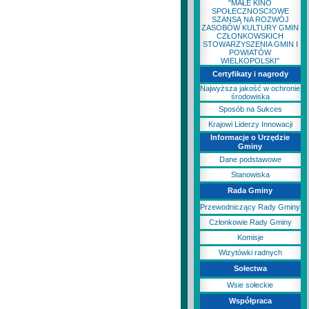
"MAŁE KINO
SPOŁECZNOSCIOWE
SZANSĄ NA ROZWÓJ
ZASOBÓW KULTURY GMIN
CZŁONKOWSKICH
STOWARZYSZENIA GMIN I
POWIATÓW
WIELKOPOLSKI"
Certyfikaty i nagrody
Najwyższa jakość w ochronie
środowiska
Sposób na Sukces
Krajowi Liderzy Innowacji
Informacje o Urzędzie
Gminy
Dane podstawowe
Stanowiska
Rada Gminy
Przewodniczący Rady Gminy
Członkowie Rady Gminy
Komisje
Wizytówki radnych
Sołectwa
Wsie sołeckie
Współpraca