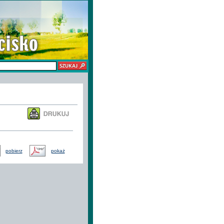
pobierz
pokaż