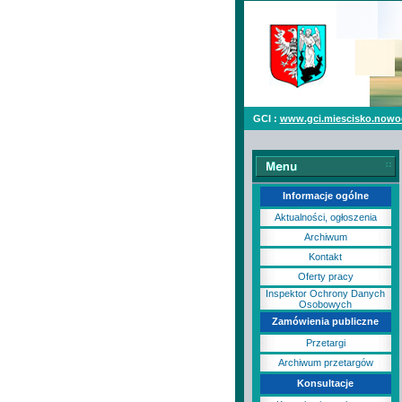
GCI :
www.gci.miescisko.nowo
Informacje ogólne
Aktualności, ogłoszenia
Archiwum
Kontakt
Oferty pracy
Inspektor Ochrony Danych
Osobowych
Zamówienia publiczne
Przetargi
Archiwum przetargów
Konsultacje