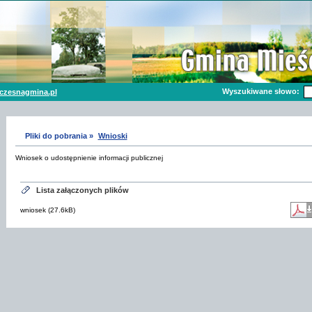
Wyszukiwane słowo:
czesnagmina.pl
Pliki do pobrania »
Wnioski
Wniosek o udostępnienie informacji publicznej
Lista załączonych plików
wniosek (27.6kB)