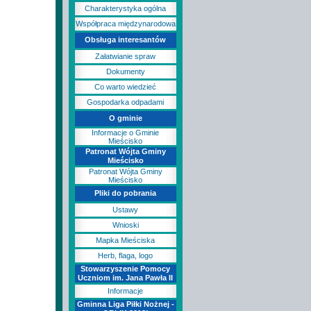
Charakterystyka ogólna
Współpraca międzynarodowa
Obsługa interesantów
Załatwianie spraw
Dokumenty
Co warto wiedzieć
Gospodarka odpadami
O gminie
Informacje o Gminie
Mieścisko
Patronat Wójta Gminy
Mieścisko
Patronat Wójta Gminy
Mieścisko
Pliki do pobrania
Ustawy
Wnioski
Mapka Mieściska
Herb, flaga, logo
Stowarzyszenie Pomocy
Uczniom im. Jana Pawła II
Informacje
Gminna Liga Piłki Nożnej -