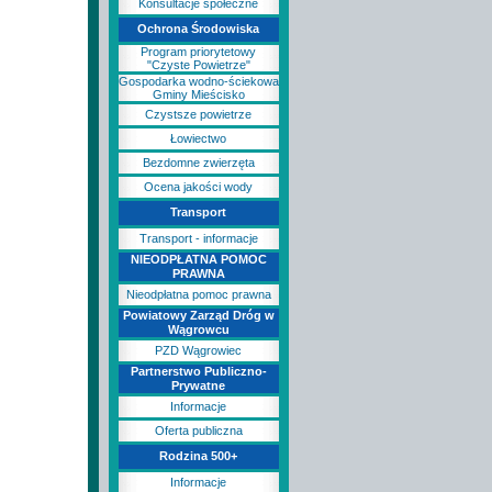
Konsultacje społeczne
Ochrona Środowiska
Program priorytetowy
"Czyste Powietrze"
Gospodarka wodno-ściekowa
Gminy Mieścisko
Czystsze powietrze
Łowiectwo
Bezdomne zwierzęta
Ocena jakości wody
Transport
Transport - informacje
NIEODPŁATNA POMOC
PRAWNA
Nieodpłatna pomoc prawna
Powiatowy Zarząd Dróg w
Wągrowcu
PZD Wągrowiec
Partnerstwo Publiczno-
Prywatne
Informacje
Oferta publiczna
Rodzina 500+
Informacje