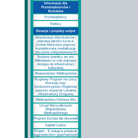
Informacje dla
Przedsiębiorców i
Rolników
Przedsiębiorcy
Rolnicy
Dotacje i projekty unijne
Aktywizacja mieszkańców i
poprawa jakości życia w
Gminie Mieścisko poprzez
kompleksową rewitalizację
obszarów zdegradowanych
Budowa świetlicy we wsi
Miłosławice w celu poprawy
dostępu do infrastruktury
kulturalnej
Województwo Wielkopolskie
Rządowy Program na rzecz
Rozwoju oraz
Konkurencyjności Regionów
poprzez wsparcie Lokalnej
Infrastruktury Drogowej
Wielkopolska Odnowa Wsi
Urząd Marszałkowski
Województwa
Wielkopolskiego
Program Europa dla obywateli
Kapitał Ludzki
Projekt - E-usługi w powiecie
wągrowieckim i gnieźnieńskim