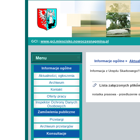
GCI :
www.gci.miescisko.nowoczesnagmina.pl
Informacje ogólne »
Aktual
Informacje ogólne
Informacja z Urzędu Skarbowego!!
Aktualności, ogłoszenia
Archiwum
Lista załączonych plikó
Kontakt
notatka prasowa - przedluzenie 
Oferty pracy
Inspektor Ochrony Danych
Osobowych
Zamówienia publiczne
Przetargi
Archiwum przetargów
Konsultacje