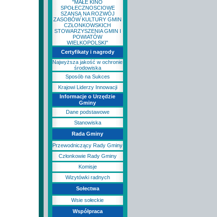
"MAŁE KINO
SPOŁECZNOSCIOWE
SZANSĄ NA ROZWÓJ
ZASOBÓW KULTURY GMIN
CZŁONKOWSKICH
STOWARZYSZENIA GMIN I
POWIATÓW
WIELKOPOLSKI"
Certyfikaty i nagrody
Najwyższa jakość w ochronie
środowiska
Sposób na Sukces
Krajowi Liderzy Innowacji
Informacje o Urzędzie
Gminy
Dane podstawowe
Stanowiska
Rada Gminy
Przewodniczący Rady Gminy
Członkowie Rady Gminy
Komisje
Wizytówki radnych
Sołectwa
Wsie sołeckie
Współpraca