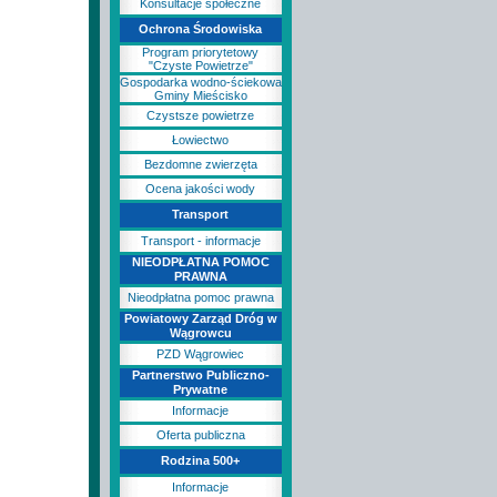
Konsultacje społeczne
Ochrona Środowiska
Program priorytetowy
"Czyste Powietrze"
Gospodarka wodno-ściekowa
Gminy Mieścisko
Czystsze powietrze
Łowiectwo
Bezdomne zwierzęta
Ocena jakości wody
Transport
Transport - informacje
NIEODPŁATNA POMOC
PRAWNA
Nieodpłatna pomoc prawna
Powiatowy Zarząd Dróg w
Wągrowcu
PZD Wągrowiec
Partnerstwo Publiczno-
Prywatne
Informacje
Oferta publiczna
Rodzina 500+
Informacje