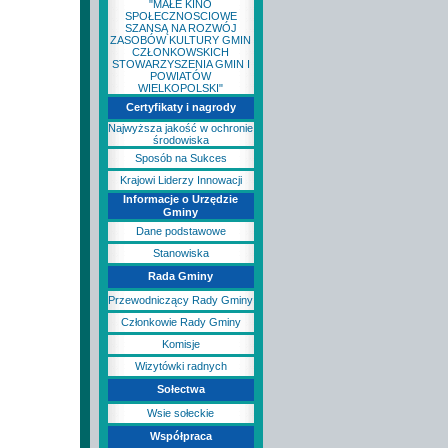
"MAŁE KINO
SPOŁECZNOSCIOWE
SZANSĄ NA ROZWÓJ
ZASOBÓW KULTURY GMIN
CZŁONKOWSKICH
STOWARZYSZENIA GMIN I
POWIATÓW
WIELKOPOLSKI"
Certyfikaty i nagrody
Najwyższa jakość w ochronie
środowiska
Sposób na Sukces
Krajowi Liderzy Innowacji
Informacje o Urzędzie
Gminy
Dane podstawowe
Stanowiska
Rada Gminy
Przewodniczący Rady Gminy
Członkowie Rady Gminy
Komisje
Wizytówki radnych
Sołectwa
Wsie sołeckie
Współpraca