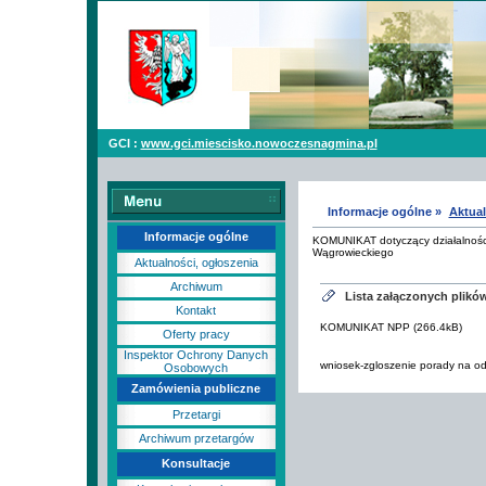
GCI :
www.gci.miescisko.nowoczesnagmina.pl
Informacje ogólne »
Aktual
Informacje ogólne
KOMUNIKAT dotyczący działalności
Wągrowieckiego
Aktualności, ogłoszenia
Archiwum
Lista załączonych plikó
Kontakt
KOMUNIKAT NPP (266.4kB)
Oferty pracy
Inspektor Ochrony Danych
wniosek-zgloszenie porady na od
Osobowych
Zamówienia publiczne
Przetargi
Archiwum przetargów
Konsultacje