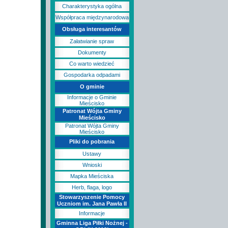
Charakterystyka ogólna
Współpraca międzynarodowa
Obsługa interesantów
Załatwianie spraw
Dokumenty
Co warto wiedzieć
Gospodarka odpadami
O gminie
Informacje o Gminie
Mieścisko
Patronat Wójta Gminy
Mieścisko
Patronat Wójta Gminy
Mieścisko
Pliki do pobrania
Ustawy
Wnioski
Mapka Mieściska
Herb, flaga, logo
Stowarzyszenie Pomocy
Uczniom im. Jana Pawła II
Informacje
Gminna Liga Piłki Nożnej -