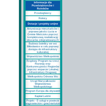
Informacje dla
Przedsiębiorców i
Rolników
Przedsiębiorcy
Rolnicy
Dotacje i projekty unijne
Aktywizacja mieszkańców i
poprawa jakości życia w
Gminie Mieścisko poprzez
kompleksową rewitalizację
obszarów zdegradowanych
Budowa świetlicy we wsi
Miłosławice w celu poprawy
dostępu do infrastruktury
kulturalnej
Województwo Wielkopolskie
Rządowy Program na rzecz
Rozwoju oraz
Konkurencyjności Regionów
poprzez wsparcie Lokalnej
Infrastruktury Drogowej
Wielkopolska Odnowa Wsi
Urząd Marszałkowski
Województwa
Wielkopolskiego
Program Europa dla obywateli
Kapitał Ludzki
Projekt - E-usługi w powiecie
wągrowieckim i gnieźnieńskim