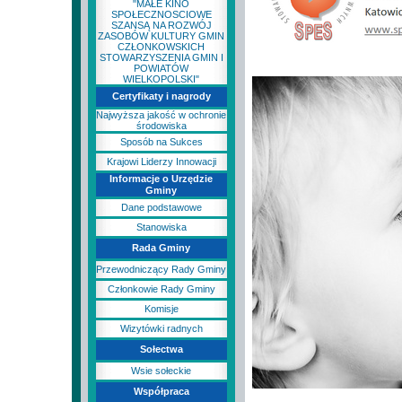
"MAŁE KINO
SPOŁECZNOSCIOWE
SZANSĄ NA ROZWÓJ
ZASOBÓW KULTURY GMIN
CZŁONKOWSKICH
STOWARZYSZENIA GMIN I
POWIATÓW
WIELKOPOLSKI"
Certyfikaty i nagrody
Najwyższa jakość w ochronie
środowiska
Sposób na Sukces
Krajowi Liderzy Innowacji
Informacje o Urzędzie
Gminy
Dane podstawowe
Stanowiska
Rada Gminy
Przewodniczący Rady Gminy
Członkowie Rady Gminy
Komisje
Wizytówki radnych
Sołectwa
Wsie sołeckie
Współpraca