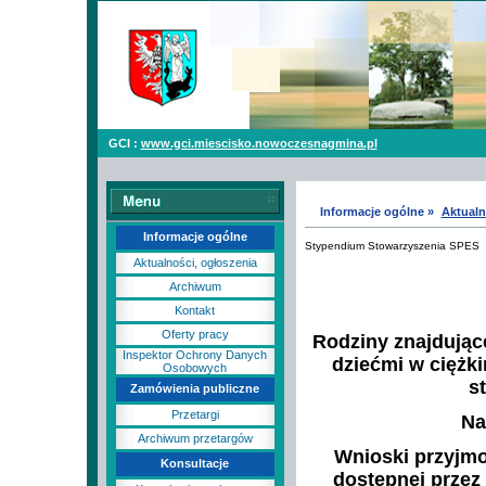
GCI :
www.gci.miescisko.nowoczesnagmina.pl
Informacje ogólne »
Aktualn
Informacje ogólne
Stypendium Stowarzyszenia SPES
Aktualności, ogłoszenia
Archiwum
Kontakt
Oferty pracy
Rodziny znajdujące
Inspektor Ochrony Danych
dziećmi w ciężki
Osobowych
s
Zamówienia publiczne
Przetargi
Na
Archiwum przetargów
Wnioski przyjmo
Konsultacje
dostępnej przez