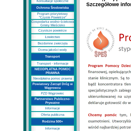
Konsultacje społeczne
Szczegółowe infor
Ochrona Środowiska
Program priorytetowy
"Czyste Powietrze"
Gospodarka wodno-ściekowa
Gminy Mieścisko
Czystsze powietrze
Łowiectwo
Bezdomne zwierzęta
Ocena jakości wody
Transport
Transport - informacje
NIEODPŁATNA POMOC
PRAWNA
Nieodpłatna pomoc prawna
Powiatowy Zarząd Dróg w
Wągrowcu
PZD Wągrowiec
Partnerstwo Publiczno-
Prywatne
Informacje
Oferta publiczna
Rodzina 500+
Informacje