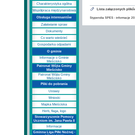
Charakterystyka ogólna
Lista załączonych plik
Współpraca międzynarodowa
Obsługa interesantów
Stypendia SPES - informacje 20
Załatwianie spraw
Dokumenty
Co warto wiedzieć
Gospodarka odpadami
O gminie
Informacje o Gminie
Mieścisko
Patronat Wójta Gminy
Mieścisko
Patronat Wójta Gminy
Mieścisko
Pliki do pobrania
Ustawy
Wnioski
Mapka Mieściska
Herb, flaga, logo
Stowarzyszenie Pomocy
Uczniom im. Jana Pawła II
Informacje
Gminna Liga Piłki Nożnej -