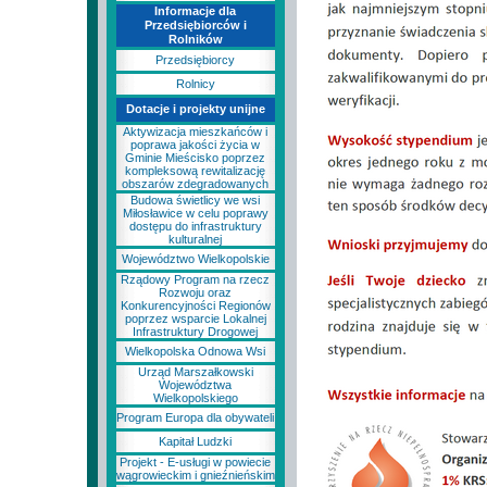
Informacje dla
Przedsiębiorców i
Rolników
Przedsiębiorcy
Rolnicy
Dotacje i projekty unijne
Aktywizacja mieszkańców i
poprawa jakości życia w
Gminie Mieścisko poprzez
kompleksową rewitalizację
obszarów zdegradowanych
Budowa świetlicy we wsi
Miłosławice w celu poprawy
dostępu do infrastruktury
kulturalnej
Województwo Wielkopolskie
Rządowy Program na rzecz
Rozwoju oraz
Konkurencyjności Regionów
poprzez wsparcie Lokalnej
Infrastruktury Drogowej
Wielkopolska Odnowa Wsi
Urząd Marszałkowski
Województwa
Wielkopolskiego
Program Europa dla obywateli
Kapitał Ludzki
Projekt - E-usługi w powiecie
wągrowieckim i gnieźnieńskim