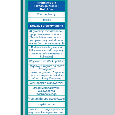
Informacje dla
Przedsiębiorców i
Rolników
Przedsiębiorcy
Rolnicy
Dotacje i projekty unijne
Aktywizacja mieszkańców i
poprawa jakości życia w
Gminie Mieścisko poprzez
kompleksową rewitalizację
obszarów zdegradowanych
Budowa świetlicy we wsi
Miłosławice w celu poprawy
dostępu do infrastruktury
kulturalnej
Województwo Wielkopolskie
Rządowy Program na rzecz
Rozwoju oraz
Konkurencyjności Regionów
poprzez wsparcie Lokalnej
Infrastruktury Drogowej
Wielkopolska Odnowa Wsi
Urząd Marszałkowski
Województwa
Wielkopolskiego
Program Europa dla obywateli
Kapitał Ludzki
Projekt - E-usługi w powiecie
wągrowieckim i gnieźnieńskim