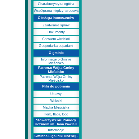
Charakterystyka ogólna
Współpraca międzynarodowa
Obsługa interesantów
Załatwianie spraw
Dokumenty
Co warto wiedzieć
Gospodarka odpadami
O gminie
Informacje o Gminie
Mieścisko
Patronat Wójta Gminy
Mieścisko
Patronat Wójta Gminy
Mieścisko
Pliki do pobrania
Ustawy
Wnioski
Mapka Mieściska
Herb, flaga, logo
Stowarzyszenie Pomocy
Uczniom im. Jana Pawła II
Informacje
Gminna Liga Piłki Nożnej -