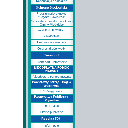
Konsultacje społeczne
Ochrona Środowiska
Program priorytetowy
"Czyste Powietrze"
Gospodarka wodno-ściekowa
Gminy Mieścisko
Czystsze powietrze
Łowiectwo
Bezdomne zwierzęta
Ocena jakości wody
Transport
Transport - informacje
NIEODPŁATNA POMOC
PRAWNA
Nieodpłatna pomoc prawna
Powiatowy Zarząd Dróg w
Wągrowcu
PZD Wągrowiec
Partnerstwo Publiczno-
Prywatne
Informacje
Oferta publiczna
Rodzina 500+
Informacje