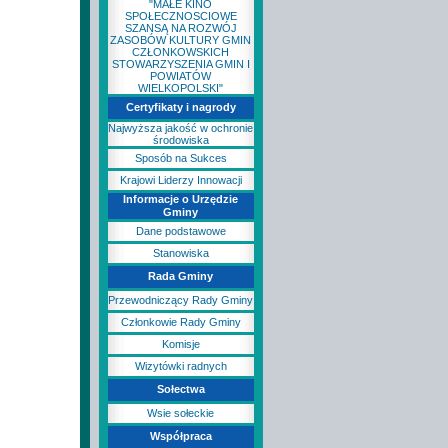
"MAŁE KINO
SPOŁECZNOSCIOWE
SZANSĄ NA ROZWÓJ
ZASOBÓW KULTURY GMIN
CZŁONKOWSKICH
STOWARZYSZENIA GMIN I
POWIATÓW
WIELKOPOLSKI"
Certyfikaty i nagrody
Najwyższa jakość w ochronie
środowiska
Sposób na Sukces
Krajowi Liderzy Innowacji
Informacje o Urzędzie
Gminy
Dane podstawowe
Stanowiska
Rada Gminy
Przewodniczący Rady Gminy
Członkowie Rady Gminy
Komisje
Wizytówki radnych
Sołectwa
Wsie sołeckie
Współpraca