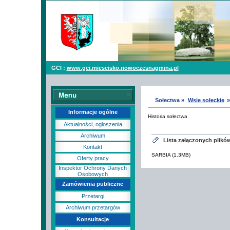
GCI :
www.gci.miescisko.nowoczesnagmina.pl
Sołectwa »
Wsie sołeckie
Informacje ogólne
Historia sołectwa
Aktualności, ogłoszenia
Archiwum
Lista załączonych plikó
Kontakt
SARBIA (1.3MB)
Oferty pracy
Inspektor Ochrony Danych
Osobowych
Zamówienia publiczne
Przetargi
Archiwum przetargów
Konsultacje