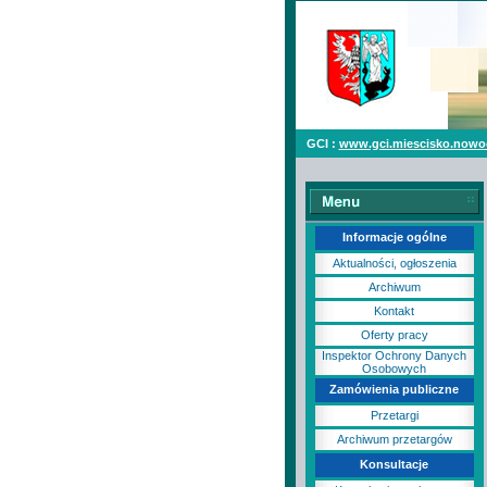
GCI :
www.gci.miescisko.nowo
Informacje ogólne
Aktualności, ogłoszenia
Archiwum
Kontakt
Oferty pracy
Inspektor Ochrony Danych
Osobowych
Zamówienia publiczne
Przetargi
Archiwum przetargów
Konsultacje