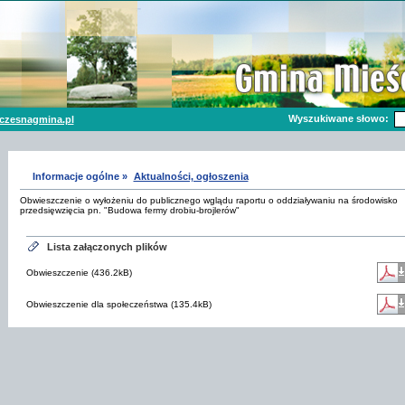
Wyszukiwane słowo:
czesnagmina.pl
Informacje ogólne »
Aktualności, ogłoszenia
Obwieszczenie o wyłożeniu do publicznego wglądu raportu o oddziaływaniu na środowisko
przedsięwzięcia pn. "Budowa fermy drobiu-brojlerów"
Lista załączonych plików
Obwieszczenie (436.2kB)
Obwieszczenie dla społeczeństwa (135.4kB)