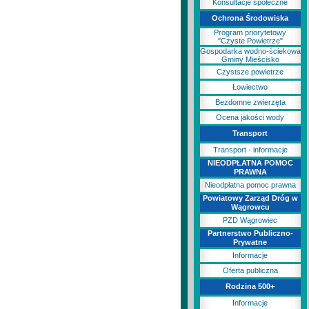
Konsultacje społeczne
Ochrona Środowiska
Program priorytetowy
"Czyste Powietrze"
Gospodarka wodno-ściekowa
Gminy Mieścisko
Czystsze powietrze
Łowiectwo
Bezdomne zwierzęta
Ocena jakości wody
Transport
Transport - informacje
NIEODPŁATNA POMOC
PRAWNA
Nieodpłatna pomoc prawna
Powiatowy Zarząd Dróg w
Wągrowcu
PZD Wągrowiec
Partnerstwo Publiczno-
Prywatne
Informacje
Oferta publiczna
Rodzina 500+
Informacje