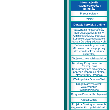
Informacje dla
Przedsiębiorców i
Rolników
Przedsiębiorcy
Rolnicy
Dotacje i projekty unijne
Aktywizacja mieszkańców i
poprawa jakości życia w
Gminie Mieścisko poprzez
kompleksową rewitalizację
obszarów zdegradowanych
Budowa świetlicy we wsi
Miłosławice w celu poprawy
dostępu do infrastruktury
kulturalnej
Województwo Wielkopolskie
Rządowy Program na rzecz
Rozwoju oraz
Konkurencyjności Regionów
poprzez wsparcie Lokalnej
Infrastruktury Drogowej
Wielkopolska Odnowa Wsi
Urząd Marszałkowski
Województwa
Wielkopolskiego
Program Europa dla obywateli
Kapitał Ludzki
Projekt - E-usługi w powiecie
wągrowieckim i gnieźnieńskim