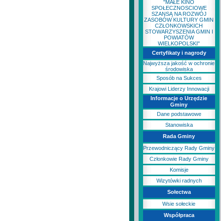
"MAŁE KINO
SPOŁECZNOSCIOWE
SZANSĄ NA ROZWÓJ
ZASOBÓW KULTURY GMIN
CZŁONKOWSKICH
STOWARZYSZENIA GMIN I
POWIATÓW
WIELKOPOLSKI"
Certyfikaty i nagrody
Najwyższa jakość w ochronie
środowiska
Sposób na Sukces
Krajowi Liderzy Innowacji
Informacje o Urzędzie
Gminy
Dane podstawowe
Stanowiska
Rada Gminy
Przewodniczący Rady Gminy
Członkowie Rady Gminy
Komisje
Wizytówki radnych
Sołectwa
Wsie sołeckie
Współpraca