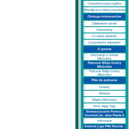
Charakterystyka ogólna
Współpraca międzynarodowa
Obsługa interesantów
Załatwianie spraw
Dokumenty
Co warto wiedzieć
Gospodarka odpadami
O gminie
Informacje o Gminie
Mieścisko
Patronat Wójta Gminy
Mieścisko
Patronat Wójta Gminy
Mieścisko
Pliki do pobrania
Ustawy
Wnioski
Mapka Mieściska
Herb, flaga, logo
Stowarzyszenie Pomocy
Uczniom im. Jana Pawła II
Informacje
Gminna Liga Piłki Nożnej -