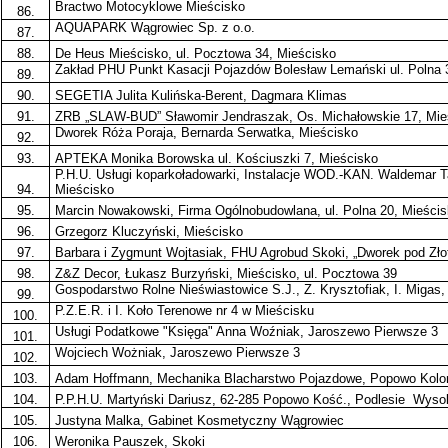
Bractwo Motocyklowe Mieścisko
86.
AQUAPARK Wągrowiec Sp. z o.o.
87.
88.
De Heus Mieścisko, ul. Pocztowa 34, Mieścisko
Zakład PHU Punkt Kasacji Pojazdów Bolesław Lemański ul. Polna 
89.
90.
SEGETIA Julita Kulińska-Berent, Dagmara Klimas
91.
ZRB „SLAW-BUD” Sławomir Jendraszak, Os. Michałowskie 17, Mie
Dworek Róża Poraja, Bernarda Serwatka, Mieścisko
92.
93.
APTEKA Monika Borowska ul. Kościuszki 7, Mieścisko
P.H.U. Usługi koparkoładowarki, Instalacje WOD.-KAN. Waldemar Ta
94.
Mieścisko
95.
Marcin Nowakowski, Firma Ogólnobudowlana, ul. Polna 20, Mieści
96.
Grzegorz Kluczyński, Mieścisko
97.
Barbara i Zygmunt Wojtasiak, FHU Agrobud Skoki, „Dworek pod Zło
98.
Z&Z Decor, Łukasz Burzyński, Mieścisko, ul. Pocztowa 39
Gospodarstwo Rolne Nieświastowice S.J., Z. Krysztofiak, I. Migas,
99.
P.Z.E.R. i I. Koło Terenowe nr 4 w Mieścisku
100.
Usługi Podatkowe "Księga" Anna Woźniak, Jaroszewo Pierwsze 3
101.
Wojciech Wożniak, Jaroszewo Pierwsze 3
102.
103.
Adam Hoffmann, Mechanika Blacharstwo Pojazdowe, Popowo Kolon
104.
P.P.H.U. Martyński Dariusz, 62-285 Popowo Kość., Podlesie
Wysok
105.
Justyna Malka, Gabinet Kosmetyczny Wągrowiec
106.
Weronika Pauszek, Skoki