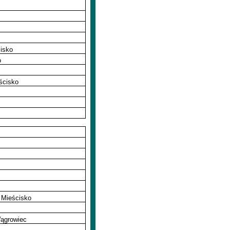
isko
o
ścisko
 Mieścisko
Wągrowiec