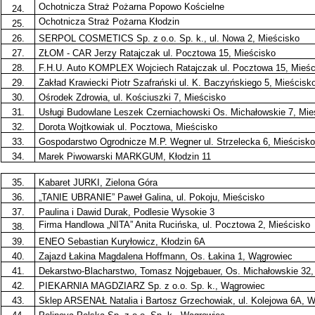
Ochotnicza Straż Pożarna Popowo Kościelne
24.
Ochotnicza Straż Pożarna Kłodzin
25.
26.
SERPOL COSMETICS Sp. z o.o. Sp. k., ul. Nowa 2, Mieścisko
27.
ZŁOM - CAR Jerzy Ratajczak ul. Pocztowa 15, Mieścisko
28.
F.H.U. Auto KOMPLEX Wojciech Ratajczak ul. Pocztowa 15, Mieśc
29.
Zakład Krawiecki Piotr Szafrański ul. K. Baczyńskiego 5, Mieścisk
30.
Ośrodek Zdrowia, ul. Kościuszki 7, Mieścisko
31.
Usługi Budowlane Leszek Czerniachowski Os. Michałowskie 7, Mie
32.
Dorota Wojtkowiak ul. Pocztowa, Mieścisko
33.
Gospodarstwo Ogrodnicze M.P. Wegner ul. Strzelecka 6, Mieścisko
34.
Marek Piwowarski MARKGUM, Kłodzin 11
35.
Kabaret JURKI, Zielona Góra
36.
„TANIE UBRANIE” Paweł Galina, ul. Pokoju, Mieścisko
37.
Paulina i Dawid Durak, Podlesie Wysokie 3
Firma Handlowa „NITA” Anita Rucińska, ul. Pocztowa 2, Mieścisko
38.
39.
ENEO Sebastian Kuryłowicz, Kłodzin 6A
40.
Zajazd Łakina Magdalena Hoffmann, Os. Łakina 1, Wągrowiec
41.
Dekarstwo-Blacharstwo, Tomasz Nojgebauer, Os. Michałowskie 32,
42.
PIEKARNIA MAGDZIARZ Sp. z o.o. Sp. k., Wągrowiec
43.
Sklep ARSENAŁ Natalia i Bartosz Grzechowiak, ul. Kolejowa 6A, 