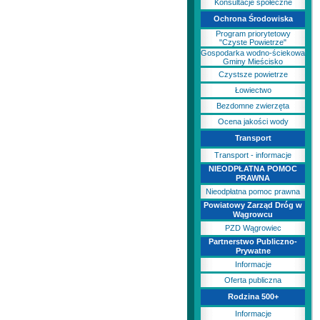
Konsultacje społeczne
Ochrona Środowiska
Program priorytetowy
"Czyste Powietrze"
Gospodarka wodno-ściekowa
Gminy Mieścisko
Czystsze powietrze
Łowiectwo
Bezdomne zwierzęta
Ocena jakości wody
Transport
Transport - informacje
NIEODPŁATNA POMOC
PRAWNA
Nieodpłatna pomoc prawna
Powiatowy Zarząd Dróg w
Wągrowcu
PZD Wągrowiec
Partnerstwo Publiczno-
Prywatne
Informacje
Oferta publiczna
Rodzina 500+
Informacje