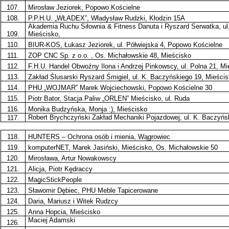
107.
Mirosław Jeziorek, Popowo Kościelne
108.
P.P.H.U. „WŁADEX”, Władysław Rudzki, Kłodzin 15A
Akademia Ruchu Siłownia & Fitness Danuta i Ryszard Serwatka, ul
109.
Mieścisko,
110.
BIUR-KOS, Łukasz Jeziorek, ul. Półwiejska 4, Popowo Kościelne
111.
ZOP CNC Sp. z o.o. , Os. Michałowskie 48, Mieścisko
112.
F.H.U. Handel Obwoźny Ilona i Andrzej Pinkowscy, ul. Polna 21, Mi
113.
Zakład Ślusarski Ryszard Śmigiel, ul. K. Baczyńskiego 19, Mieści
114.
PHU „WOJMAR” Marek Wojciechowski, Popowo Kościelne 30
115.
Piotr Bator, Stacja Paliw „ORLEN” Mieścisko, ul. Ruda
116.
Monika Budzyńska, Monja :), Mieścisko
Robert Brychczyński Zakład Mechaniki Pojazdowej, ul. K. Baczyńs
117.
118.
HUNTERS – Ochrona osób i mienia, Wągrowiec
119.
komputerNET, Marek Jasiński, Mieścisko, Os. Michałowskie 50
120.
Mirosława, Artur Nowakowscy
121.
Alicja, Piotr Kędraccy
122.
MagicStickPeople
123.
Sławomir Dębiec, PHU Meble Tapicerowane
124.
Daria, Mariusz i Witek Rudzcy
125.
Anna Hopcia, Mieścisko
Maciej Adamski
126.