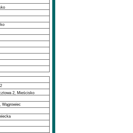
sko
cko
 2
cztowa 2, Mieścisko
a, Wągrowiec
wiecka