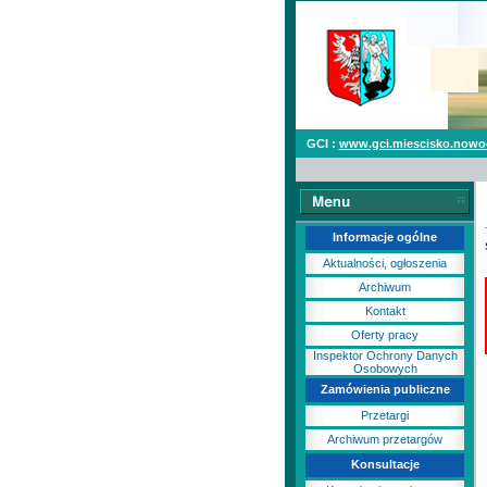
GCI :
www.gci.miescisko.nowo
Informacje ogólne
Aktualności, ogłoszenia
Archiwum
Kontakt
Oferty pracy
Inspektor Ochrony Danych
Osobowych
Zamówienia publiczne
Przetargi
Archiwum przetargów
Konsultacje