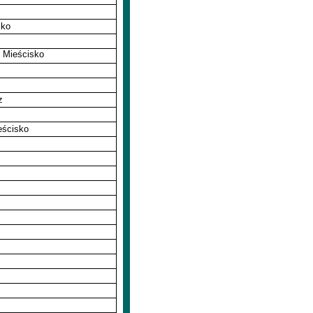
sko
, Mieścisko
z
eścisko