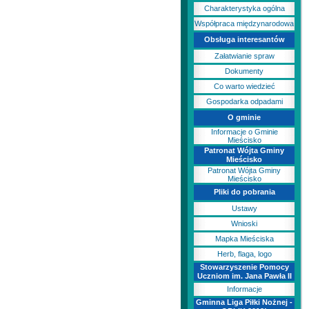
Charakterystyka ogólna
Współpraca międzynarodowa
Obsługa interesantów
Załatwianie spraw
Dokumenty
Co warto wiedzieć
Gospodarka odpadami
O gminie
Informacje o Gminie
Mieścisko
Patronat Wójta Gminy
Mieścisko
Patronat Wójta Gminy
Mieścisko
Pliki do pobrania
Ustawy
Wnioski
Mapka Mieściska
Herb, flaga, logo
Stowarzyszenie Pomocy
Uczniom im. Jana Pawła II
Informacje
Gminna Liga Piłki Nożnej -