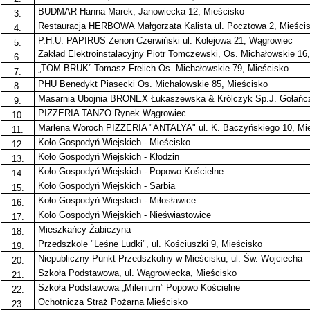
BUDMAR Hanna Marek, Janowiecka 12, Mieścisko
3.
Restauracja HERBOWA Małgorzata Kalista ul. Pocztowa 2, Mieści
4.
P.H.U. PAPIRUS Zenon Czerwiński ul. Kolejowa 21, Wągrowiec
5.
Zakład Elektroinstalacyjny Piotr Tomczewski, Os. Michałowskie 16
6.
„TOM-BRUK” Tomasz Frelich Os. Michałowskie 79, Mieścisko
7.
PHU Benedykt Piasecki Os. Michałowskie 85, Mieścisko
8.
Masarnia Ubojnia BRONEX Łukaszewska & Królczyk Sp.J. Gołańc
9.
PIZZERIA TANZO Rynek Wągrowiec
10.
Marlena Woroch PIZZERIA "ANTALYA" ul. K. Baczyńskiego 10, Mi
11.
Koło Gospodyń Wiejskich - Mieścisko
12.
Koło Gospodyń Wiejskich - Kłodzin
13.
Koło Gospodyń Wiejskich - Popowo Kościelne
14.
Koło Gospodyń Wiejskich - Sarbia
15.
Koło Gospodyń Wiejskich - Miłosławice
16.
Koło Gospodyń Wiejskich - Nieświastowice
17.
Mieszkańcy Żabiczyna
18.
Przedszkole "Leśne Ludki", ul. Kościuszki 9, Mieścisko
19.
Niepubliczny Punkt Przedszkolny w Mieścisku, ul. Św. Wojciecha
20.
Szkoła Podstawowa, ul. Wągrowiecka, Mieścisko
21.
Szkoła Podstawowa „Milenium” Popowo Kościelne
22.
Ochotnicza Straż Pożarna Mieścisko
23.