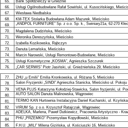
65.
Bank Spółdzielczy w Gnieźnie
66.
Usługi Ogólnobudowlane Rafał Sowiński, ul. Kusocińskiego, Mieści
67.
Wiesława Niedbalska
68.
KM-TEX Stolarka Budowlana Adam Mazurek, Mieścisko
„ANDPOL FURNITURE” Sp. z o.o. Sp. k., Świniary21a, 62-270 Kłe
69.
70.
Magdalena Dudzińska, Mieścisko
71.
Weronika Dereszyńska, Mieścisko
72.
Izabella Kozikowska, Rąbczyn
73.
Danuta Lemańska, Mieścisko
74.
Marcin Narowski, Usługi Remontowo-Budowlane, Mieścisko
75.
Usługi Kosmetyczne „KOSMA”, Agnieszka Szczurek
76.
„CAR SERWIS” Piotr Jasiński, ul. Gnieźnieńska 29, Mieścisko
77.
ZHU „u Emilii” Emilia Kronkowska, ul. Różana 5, Mieścisko
Salon Fryzjerski „SINDI” Agnieszka Stanicka, Mieścisko ul. Pokoju
78.
79.
VENA PLUS Katarzyna Kołodziej-Stawicka, Salon fryzjerski, ul. Po
AUTO SALON Danuta Malinowska, Wągrowiec
80.
TERMO KAN Hurtownia Instalacyjna Daniel Kucharski, ul. Kcyńsk
81.
82.
VIRUM Sp. z o.o. Krzysztof Ratajczak, Wągrowiec
ADELKA, Marlena, Paweł Dutkiewicz, Pracownia Artystyczno - Kra
83.
PHU „PRZEMKO” Przemysław Kopydłowski, Mieścisko
84.
85.
F.H.U. „MILI” Milena Gizińska, ul. Kościuszki 16, Mieścisko