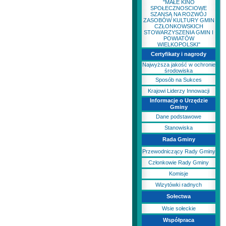
"MAŁE KINO
SPOŁECZNOSCIOWE
SZANSĄ NA ROZWÓJ
ZASOBÓW KULTURY GMIN
CZŁONKOWSKICH
STOWARZYSZENIA GMIN I
POWIATÓW
WIELKOPOLSKI"
Certyfikaty i nagrody
Najwyższa jakość w ochronie
środowiska
Sposób na Sukces
Krajowi Liderzy Innowacji
Informacje o Urzędzie
Gminy
Dane podstawowe
Stanowiska
Rada Gminy
Przewodniczący Rady Gminy
Członkowie Rady Gminy
Komisje
Wizytówki radnych
Sołectwa
Wsie sołeckie
Współpraca