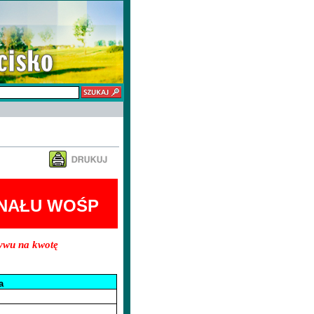
INAŁU WOŚP
ływu na kwotę
a