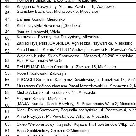
44.
Polinova Polska Sp. z o.o. Sp. k., Wągrowiec
45.
Księgarnia Muszyńscy, Al. Jana Pawła II 18, Wągrowiec
Stanisław Bach, Os. Michałowskie, Mieścisko
46.
47.
Damian Kosicki, Mieścisko
48.
Klub Turystyki Rowerowej „Siodełko”
49.
Janusz Lipkowski, Wiela
Katarzyna i Przemysław Duszyńscy, Mieścisko
50.
Zakład Fryzjerski „GABRIELA” Agnieszka Przywarska, Mieścisko
51.
Auto Handel – Komis "ATEST" Andrzej Lipkowski Pl. Powstańców W
52.
Wojciech Kunke, Sklep Spożywczo – Masarski, 62-290 Mieścisko,
53.
Plac Powstańców Wlkp 5c
54.
PHU ELMAR Marcin Comblik, ul. Zacisze 15, Mieścisko
55.
Robert Kozłowski, Żabiczyn
56.
PROAGRI Sp. z o.o. Kazimierz Dawidowicz, ul. Pocztowa 14, Mieś
57.
Murarstwo Ogólnobudowlane Paweł Mroczkowski ul. Słoneczna 2, 
58.
Michał Adamski ul. Kościuszki 11, Mieścisko
59.
Szymon Kosicki, Mieścisko
„MAJA” Kamila i Daniel Brzykcy, Pl. Powstańców Wlkp.2, Mieścisk
60.
Kiosk Rolno-Spożywczy Bogumiła Łochyńska, ul. Pocztowa 4, Mie
61.
Anna Przybysz, Pl. Powstańców Wlkp. 5, Mieścisko
62.
63.
Sklep Wielobranżowy Krzysztof Kujawa, Pl. Powstańców Wlkp. 17,
64.
Bank Spółdzielczy Gniezno O/Mieścisko