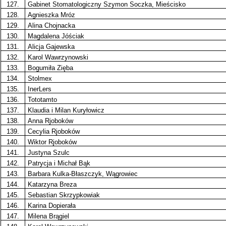
127.
Gabinet Stomatologiczny Szymon Soczka, Mieścisko
128.
Agnieszka Mróz
129.
Alina Chojnacka
130.
Magdalena Jóściak
131.
Alicja Gajewska
132.
Karol Wawrzynowski
133.
Bogumiła Zięba
134.
Stolmex
135.
InerLers
136.
Tototamto
137.
Klaudia i Milan Kuryłowicz
138.
Anna Rjoboków
139.
Cecylia Rjoboków
140.
Wiktor Rjoboków
141.
Justyna Szulc
142.
Patrycja i Michał Bąk
143.
Barbara Kulka-Błaszczyk, Wągrowiec
144.
Katarzyna Breza
145.
Sebastian Skrzypkowiak
146.
Karina Dopierała
147.
Milena Brągiel