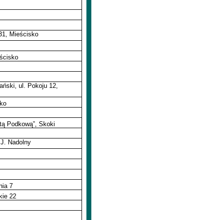
31, Mieścisko
ścisko
ński, ul. Pokoju 12,
sko
tą Podkową”, Skoki
 J. Nadolny
ia 7
ie 22