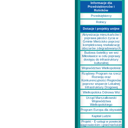
Informacje dla
Przedsiębiorców i
Rolników
Przedsiębiorcy
Rolnicy
Dotacje i projekty unijne
Aktywizacja mieszkańców i
poprawa jakości życia w
Gminie Mieścisko poprzez
kompleksową rewitalizację
obszarów zdegradowanych
Budowa świetlicy we wsi
Miłosławice w celu poprawy
dostępu do infrastruktury
kulturalnej
Województwo Wielkopolskie
Rządowy Program na rzecz
Rozwoju oraz
Konkurencyjności Regionów
poprzez wsparcie Lokalnej
Infrastruktury Drogowej
Wielkopolska Odnowa Wsi
Urząd Marszałkowski
Województwa
Wielkopolskiego
Program Europa dla obywateli
Kapitał Ludzki
Projekt - E-usługi w powiecie
wągrowieckim i gnieźnieńskim