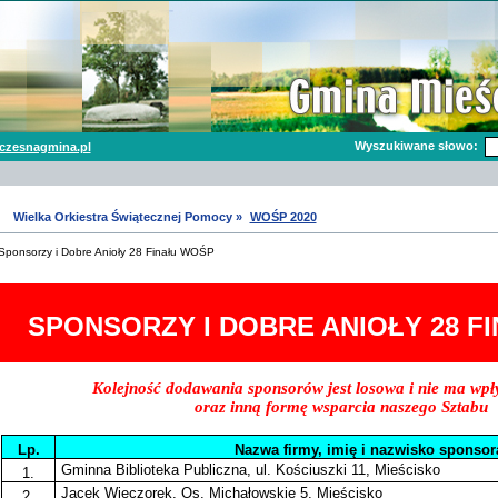
Wyszukiwane słowo:
czesnagmina.pl
Wielka Orkiestra Świątecznej Pomocy »
WOŚP 2020
Sponsorzy i Dobre Anioły 28 Finału WOŚP
SPONSORZY I DOBRE ANIOŁY 28 F
Kolejność dodawania sponsorów jest losowa i nie ma wp
oraz inną formę wsparcia naszego Sztabu
Lp.
Nazwa firmy, imię i nazwisko sponsor
Gminna Biblioteka Publiczna, ul. Kościuszki 11, Mieścisko
1.
Jacek Wieczorek, Os. Michałowskie 5, Mieścisko
2.