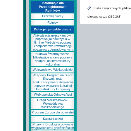
Informacje dla
Przedsiębiorców i
Lista załączonych plikó
Rolników
Przedsiębiorcy
rolnictwo susza (335.2kB)
Rolnicy
Dotacje i projekty unijne
Aktywizacja mieszkańców i
poprawa jakości życia w
Gminie Mieścisko poprzez
kompleksową rewitalizację
obszarów zdegradowanych
Budowa świetlicy we wsi
Miłosławice w celu poprawy
dostępu do infrastruktury
kulturalnej
Województwo Wielkopolskie
Rządowy Program na rzecz
Rozwoju oraz
Konkurencyjności Regionów
poprzez wsparcie Lokalnej
Infrastruktury Drogowej
Wielkopolska Odnowa Wsi
Urząd Marszałkowski
Województwa
Wielkopolskiego
Program Europa dla obywateli
Kapitał Ludzki
Projekt - E-usługi w powiecie
wągrowieckim i gnieźnieńskim