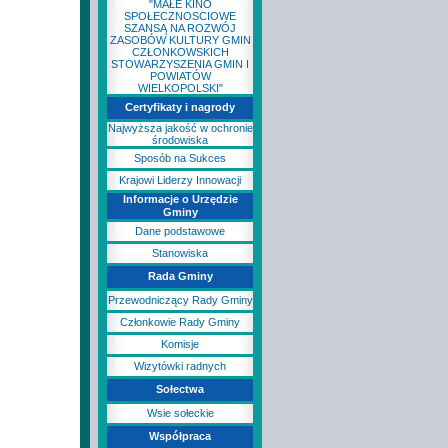
"MAŁE KINO
SPOŁECZNOSCIOWE
SZANSĄ NA ROZWÓJ
ZASOBÓW KULTURY GMIN
CZŁONKOWSKICH
STOWARZYSZENIA GMIN I
POWIATÓW
WIELKOPOLSKI"
Certyfikaty i nagrody
Najwyższa jakość w ochronie
środowiska
Sposób na Sukces
Krajowi Liderzy Innowacji
Informacje o Urzędzie
Gminy
Dane podstawowe
Stanowiska
Rada Gminy
Przewodniczący Rady Gminy
Członkowie Rady Gminy
Komisje
Wizytówki radnych
Sołectwa
Wsie sołeckie
Współpraca