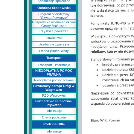
Konsultacje społeczne
Ochrona Środowiska
Program priorytetowy
"Czyste Powietrze"
Gospodarka wodno-ściekowa
Gminy Mieścisko
Czystsze powietrze
Łowiectwo
Bezdomne zwierzęta
Ocena jakości wody
Transport
Transport - informacje
NIEODPŁATNA POMOC
PRAWNA
Nieodpłatna pomoc prawna
Powiatowy Zarząd Dróg w
Wągrowcu
PZD Wągrowiec
Partnerstwo Publiczno-
Prywatne
Informacje
Oferta publiczna
Rodzina 500+
Informacje