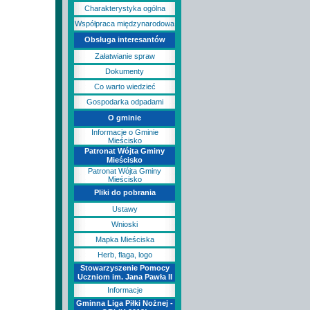
Charakterystyka ogólna
Współpraca międzynarodowa
Obsługa interesantów
Załatwianie spraw
Dokumenty
Co warto wiedzieć
Gospodarka odpadami
O gminie
Informacje o Gminie
Mieścisko
Patronat Wójta Gminy
Mieścisko
Patronat Wójta Gminy
Mieścisko
Pliki do pobrania
Ustawy
Wnioski
Mapka Mieściska
Herb, flaga, logo
Stowarzyszenie Pomocy
Uczniom im. Jana Pawła II
Informacje
Gminna Liga Piłki Nożnej -