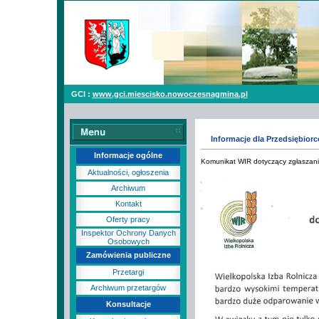
GCI :
www.gci.miescisko.nowoczesnagmina.pl
Informacje dla Przedsiębior
Informacje ogólne
Komunikat WIR dotyczący zgłaszani
Aktualności, ogłoszenia
Archiwum
Kontakt
Oferty pracy
Inspektor Ochrony Danych
Osobowych
Zamówienia publiczne
Przetargi
Archiwum przetargów
Konsultacje