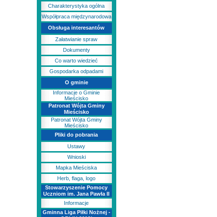
Charakterystyka ogólna
Współpraca międzynarodowa
Obsługa interesantów
Załatwianie spraw
Dokumenty
Co warto wiedzieć
Gospodarka odpadami
O gminie
Informacje o Gminie
Mieścisko
Patronat Wójta Gminy
Mieścisko
Patronat Wójta Gminy
Mieścisko
Pliki do pobrania
Ustawy
Wnioski
Mapka Mieściska
Herb, flaga, logo
Stowarzyszenie Pomocy
Uczniom im. Jana Pawła II
Informacje
Gminna Liga Piłki Nożnej -