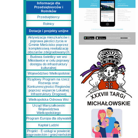
Informacje dla
Przedsiębiorców i
Rolników
Przedsiębiorcy
Rolnicy
Dotacje i projekty unijne
Aktywizacja mieszkańców i
poprawa jakości życia w
Gminie Mieścisko poprzez
kompleksową rewitalizację
obszarów zdegradowanych
Budowa świetlicy we wsi
Miłosławice w celu poprawy
dostępu do infrastruktury
kulturalnej
Województwo Wielkopolskie
Rządowy Program na rzecz
Rozwoju oraz
Konkurencyjności Regionów
poprzez wsparcie Lokalnej
Infrastruktury Drogowej
Wielkopolska Odnowa Wsi
Urząd Marszałkowski
Województwa
Wielkopolskiego
Program Europa dla obywateli
Kapitał Ludzki
Projekt - E-usługi w powiecie
wągrowieckim i gnieźnieńskim