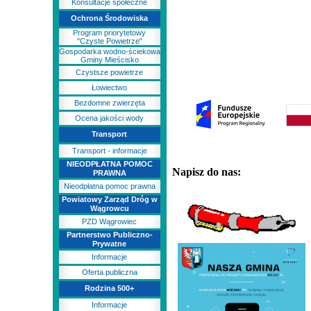
Konsultacje społeczne
Ochrona Środowiska
Program priorytetowy
"Czyste Powietrze"
Gospodarka wodno-ściekowa
Gminy Mieścisko
Czystsze powietrze
Łowiectwo
Bezdomne zwierzęta
Ocena jakości wody
Transport
Transport - informacje
NIEODPŁATNA POMOC
Napisz do nas:
PRAWNA
Nieodpłatna pomoc prawna
Powiatowy Zarząd Dróg w
Wągrowcu
PZD Wągrowiec
Partnerstwo Publiczno-
Prywatne
Informacje
Oferta publiczna
Rodzina 500+
Informacje