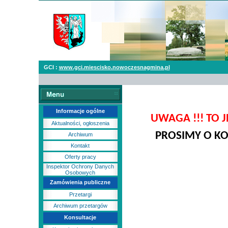
GCI :
www.gci.miescisko.nowoczesnagmina.pl
Informacje ogólne
UWAGA !!! TO
Aktualności, ogłoszenia
PROSIMY O KO
Archiwum
Kontakt
Oferty pracy
Inspektor Ochrony Danych
Osobowych
Zamówienia publiczne
Przetargi
Archiwum przetargów
Konsultacje