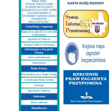
"MAŁE KINO
SPOŁECZNOSCIOWE
SZANSĄ NA ROZWÓJ
ZASOBÓW KULTURY GMIN
CZŁONKOWSKICH
STOWARZYSZENIA GMIN I
POWIATÓW
WIELKOPOLSKI"
Certyfikaty i nagrody
Najwyższa jakość w ochronie
środowiska
Sposób na Sukces
Krajowi Liderzy Innowacji
Informacje o Urzędzie
Gminy
Dane podstawowe
Stanowiska
Rada Gminy
Przewodniczący Rady Gminy
Członkowie Rady Gminy
Komisje
Wizytówki radnych
Sołectwa
Wsie sołeckie
Współpraca