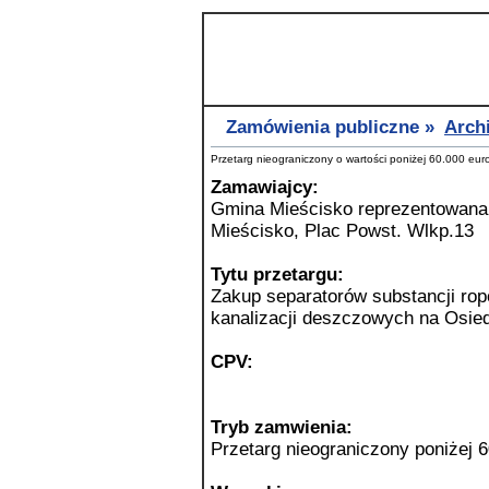
GCI :
www.gci.miescisko.nowoczesnagmina.pl
Zamówienia publiczne »
Arch
Przetarg nieograniczony o wartości poniżej 60.000 eur
Zamawiajcy:
Gmina Mieścisko reprezentowana
Mieścisko, Plac Powst. Wlkp.13
Tytu przetargu:
Zakup separatorów substancji ro
kanalizacji deszczowych na Osied
CPV:
Tryb zamwienia:
Przetarg nieograniczony poniżej 