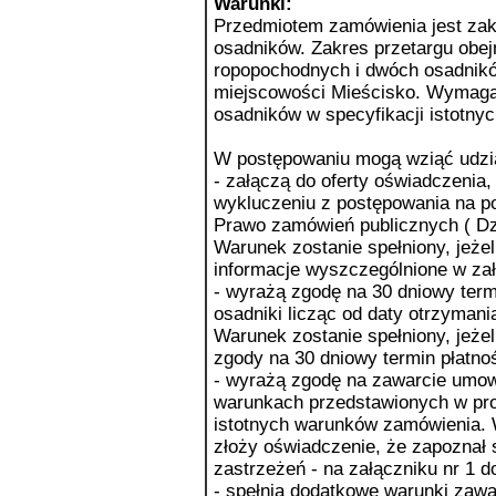
Warunki:
Przedmiotem zamówienia jest zak
osadników. Zakres przetargu obe
ropopochodnych i dwóch osadnikó
miejscowości Mieścisko. Wymagan
osadników w specyfikacji istotn
W postępowaniu mogą wziąć udział
- załączą do oferty oświadczenia, 
wykluczeniu z postępowania na po
Prawo zamówień publicznych ( Dz.
Warunek zostanie spełniony, jeże
informacje wyszczególnione w za
- wyrażą zgodę na 30 dniowy term
osadniki licząc od daty otrzyman
Warunek zostanie spełniony, jeżel
zgody na 30 dniowy termin płatno
- wyrażą zgodę na zawarcie umow
warunkach przedstawionych w pro
istotnych warunków zamówienia. W
złoży oświadczenie, że zapoznał 
zastrzeżeń - na załączniku nr 1 
- spełnią dodatkowe warunki zaw