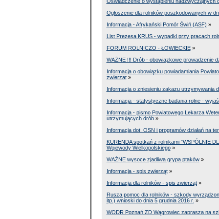
Oświadczenie o wystąpieniu nadzwyczajnych ok
Ogłoszenie dla rolników poszkodowanych w dnia
Informacja - Afrykański Pomór Świń (ASF)
»
List Prezesa KRUS - wypadki przy pracach rol
FORUM ROLNICZO - ŁOWIECKIE
»
WAŻNE !!! Drób - obowiązkowe prowadzenie dzi
Informacja o obowiązku powiadamiania Powiat
zwierzat
»
Informacja o zniesieniu zakazu utrzymywania 
Informacja - statystyczne badania rolne - wyja
Informacja - pismo Powiatowego Lekarza Weter
utrzymujących drób
»
Informacja dot. OSN i programów działań na te
KURENDA spotkań z rolnikami "WSPÓLNIE DL
Wojewody Wielkopolskiego
»
WAŻNE wysoce zjadliwa grypa ptaków
»
Informacja - spis zwierząt
»
Informacja dla rolników - spis zwierząt
»
Rusza pomoc dla rolników - szkody wyrządzone
itp.) wnioski do dnia 5 grudnia 2016 r.
»
WODR Poznań ZD Wągrowiec zaprasza na szkol