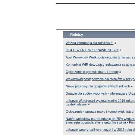
GCI :
www.gci.miescisko.nowoczesnagmina.pl
Rolnicy
Ważna informacja dla rolników !!!
»
OGŁOSZENIE W SPRAWIE SUSZY
»
Apel Wojewody Wielkopolskiego do gmin ws. 
Komunikat WIR dotyczący zgłaszania strat w 
Ogłoszenie o uprawie maku i konopi
»
Wskazówki postępowania dla rolników w przypa
Nowe przepisy dla gospodarstwach rolnych
»
Dotacje dla spółek wodnych - informacja z Ur
Lekarze Weterynarii wyznaczeni w 2019 roku 
użytek własny
»
Ogłoszenie - uprawa maku i konopi włoknistyc
Nabór wniosków na refundację do 75% wydatkó
zwierzęta gospodarskie z gatunku świnia - Po
Lekarze weterynarii wyznaczeni w 2018 roku d