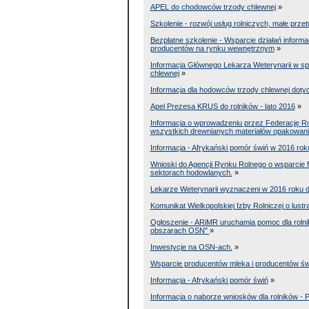
APEL do chodowców trzody chlewnej
»
Szkolenie - rozwój usług rolniczych, małe prz
Bezpłatne szkolenie - Wsparcie działań inform
producentów na rynku wewnętrznym
»
Informacja Głównego Lekarza Weterynarii w sp
chlewnej
»
Informacja dla hodowców trzody chlewnej doty
Apel Prezesa KRUS do rolników - lato 2016
»
Informacja o wprowadzeniu przez Federację Ros
wszystkich drewnianych materiałów opakowa
Informacja - Afrykański pomór świń w 2016 rok
Wnioski do Agencji Rynku Rolnego o wsparcie
sektorach hodowlanych.
»
Lekarze Weterynarii wyznaczeni w 2016 roku d
Komunikat Wielkopolskiej Izby Rolniczej o lustra
Ogłoszenie - ARiMR uruchamia pomoc dla roln
obszarach OSN"
»
Inwestycje na OSN-ach.
»
Wsparcie producentów mleka i producentów św
Informacja - Afrykański pomór świń
»
Informacja o naborze wniosków dla rolników 