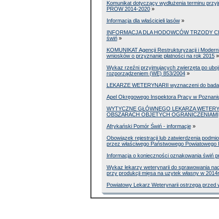
Komunikat dotyczący wydłużenia terminu przy
PROW 2014-2020
»
Informacja dla właścicieli lasów
»
INFORMACJA DLA HODOWCÓW TRZODY CHLEWN
świń
»
KOMUNIKAT Agencji Restrukturyzacji i Moderni
wniosków o przyznanie płatności na rok 2015
»
Wykaz rzeźni przyjmujących zwierzęta po uboj
rozporządzeniem (WE) 853/2004
»
LEKARZE WETERYNARII wyznaczeni do badania 
Apel Okręgowego Inspektora Pracy w Poznani
WYTYCZNE GŁÓWNEGO LEKARZA WETERYNA
OBSZARACH OBJETYCH OGRANICZENIAMI
Afrykański Pomór Świń - informacje
»
Obowiązek rejestracji lub zatwierdzenia podm
przez właściwego Państwowego Powiatowego I
Informacja o konieczności oznakowania świń 
Wykaz lekarzy weterynarii do sprawowania nad
przy produkcji mięsa na uzytek własny w 2014
Powiatowy Lekarz Weterynarii ostrzega przed w