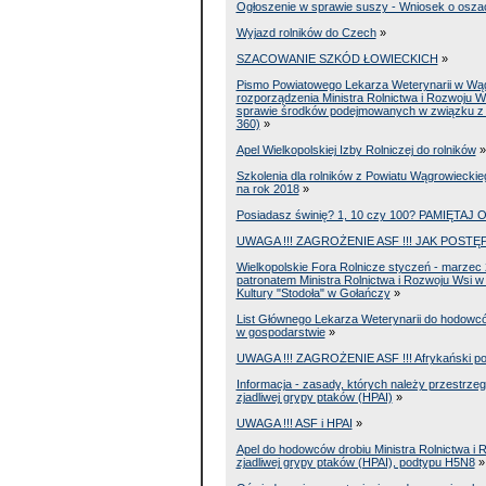
Ogłoszenie w sprawie suszy - Wniosek o osz
Wyjazd rolników do Czech
»
SZACOWANIE SZKÓD ŁOWIECKICH
»
Pismo Powiatowego Lekarza Weterynarii w Wąg
rozporządzenia Ministra Rolnictwa i Rozwoju Ws
sprawie środków podejmowanych w związku z w
360)
»
Apel Wielkopolskiej Izby Rolniczej do rolników
»
Szkolenia dla rolników z Powiatu Wągrowiecki
na rok 2018
»
Posiadasz świnię? 1, 10 czy 100? PAMIĘTA
UWAGA !!! ZAGROŻENIE ASF !!! JAK POS
Wielkopolskie Fora Rolnicze styczeń - marzec
patronatem Ministra Rolnictwa i Rozwoju Wsi w
Kultury "Stodoła" w Gołańczy
»
List Głównego Lekarza Weterynarii do hodowc
w gospodarstwie
»
UWAGA !!! ZAGROŻENIE ASF !!! Afrykański p
Informacja - zasady, których należy przestrz
zjadliwej grypy ptaków (HPAI)
»
UWAGA !!! ASF i HPAI
»
Apel do hodowców drobiu Ministra Rolnictwa i
zjadliwej grypy ptaków (HPAI), podtypu H5N8
»