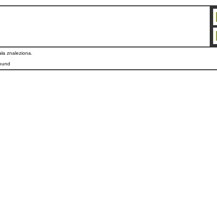
.miescisko.nowoczesnagmina.pl
ała znaleziona.
found