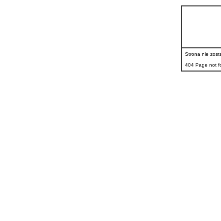
GCI :
www.gci
Strona nie zost
404 Page not 