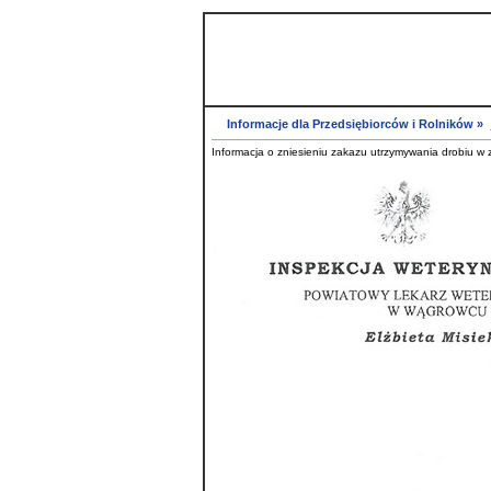
GCI :
www.gci.miescisko.nowoczesnagmina.pl
Informacje dla Przedsiębiorców i Rolników »
Informacja o zniesieniu zakazu utrzymywania drobiu w 